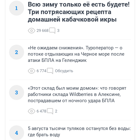
Всю зиму только её есть будете!
1
Три потрясающих рецепта
домашней кабачковой икры
29 668
3
«Не ожидаем снижения». Туроператор — о
2
потоке отдыхающих на Черное море после
атаки БПЛА на Геленджик
6 774
Обсудить
«Этот склад был моим домом»: что говорят
3
работники склада Wildberries в Алексине,
пострадавшем от ночного удара БПЛА
6 478
2
5 августа тысячи туляков останутся без воды:
4
где брать воду