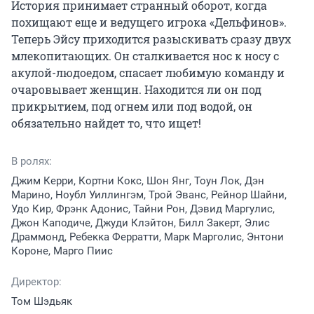
История принимает странный оборот, когда 
похищают еще и ведущего игрока «Дельфинов». 
Теперь Эйсу приходится разыскивать сразу двух 
млекопитающих. Он сталкивается нос к носу с 
акулой-людоедом, спасает любимую команду и 
очаровывает женщин. Находится ли он под 
прикрытием, под огнем или под водой, он 
обязательно найдет то, что ищет!
В ролях:
Джим Керри, Кортни Кокс, Шон Янг, Тоун Лок, Дэн
Марино, Ноубл Уиллингэм, Трой Эванс, Рейнор Шайни,
Удо Кир, Фрэнк Адонис, Тайни Рон, Дэвид Маргулис,
Джон Каподиче, Джуди Клэйтон, Билл Закерт, Элис
Драммонд, Ребекка Ферратти, Марк Марголис, Энтони
Короне, Марго Пиис
Директор:
Том Шэдьяк