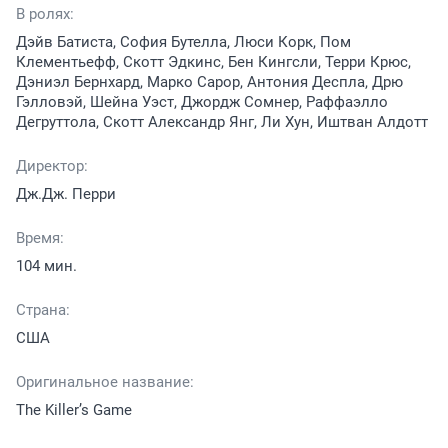
В ролях:
Дэйв Батиста, София Бутелла, Люси Корк, Пом
Клементьефф, Скотт Эдкинс, Бен Кингсли, Терри Крюс,
Дэниэл Бернхард, Марко Сарор, Антония Деспла, Дрю
Гэлловэй, Шейна Уэст, Джордж Сомнер, Раффаэлло
Дегруттола, Скотт Александр Янг, Ли Хун, Иштван Алдотт
Директор:
Дж.Дж. Перри
Время:
104 мин.
Страна:
США
Оригинальное название:
The Killer’s Game