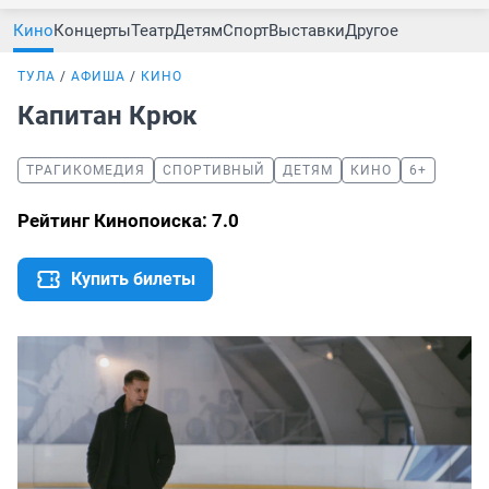
Кино
Концерты
Театр
Детям
Спорт
Выставки
Другое
ТУЛА
АФИША
КИНО
Капитан Крюк
ТРАГИКОМЕДИЯ
СПОРТИВНЫЙ
ДЕТЯМ
КИНО
6+
Рейтинг Кинопоиска: 7.0
Купить билеты