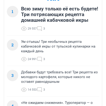
Всю зиму только её есть будете!
1
Три потрясающих рецепта
домашней кабачковой икры
29 557
3
Ум отъешь! Три необычных рецепта
2
кабачковой икры от тульской кулинарки на
каждый день
24 991
3
Добавки будут требовать все! Три рецепта из
3
молодого картофеля, которые никого не
оставят равнодушным
14 553
3
«Не ожидаем снижения». Туроператор — о
4