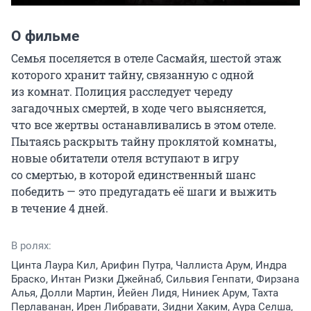
О фильме
Семья поселяется в отеле Сасмайя, шестой этаж 
которого хранит тайну, связанную с одной 
из комнат. Полиция расследует череду 
загадочных смертей, в ходе чего выясняется, 
что все жертвы останавливались в этом отеле. 
Пытаясь раскрыть тайну проклятой комнаты, 
новые обитатели отеля вступают в игру 
со смертью, в которой единственный шанс 
победить — это предугадать её шаги и выжить 
в течение 4 дней.
В ролях:
Цинта Лаура Кил, Арифин Путра, Чаллиста Арум, Индра
Браско, Интан Ризки Джейнаб, Сильвия Генпати, Фирзана
Алья, Долли Мартин, Йейен Лидя, Ниниек Арум, Тахта
Перлаванан, Ирен Либравати, Зидни Хаким, Аура Селша,