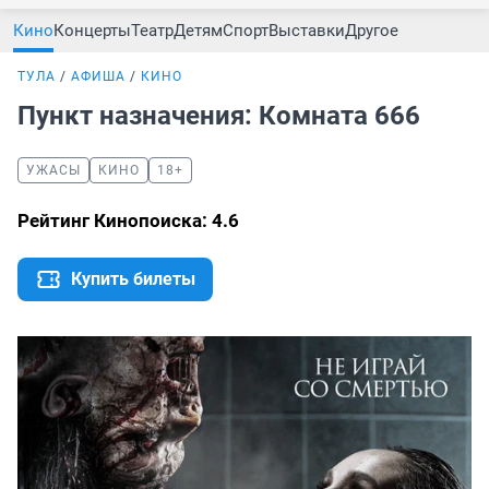
Кино
Концерты
Театр
Детям
Спорт
Выставки
Другое
ТУЛА
АФИША
КИНО
Пункт назначения: Комната 666
УЖАСЫ
КИНО
18+
Рейтинг Кинопоиска: 4.6
Купить билеты