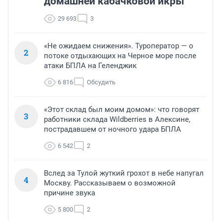
домашней кабачковой икры
29 693
3
«Не ожидаем снижения». Туроператор — о
2
потоке отдыхающих на Черное море после
атаки БПЛА на Геленджик
6 816
Обсудить
«Этот склад был моим домом»: что говорят
3
работники склада Wildberries в Алексине,
пострадавшем от ночного удара БПЛА
6 542
2
Вслед за Тулой жуткий грохот в небе напугал
4
Москву. Рассказываем о возможной
причине звука
5 800
2