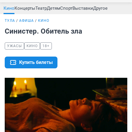
Кино
Концерты
Театр
Детям
Спорт
Выставки
Другое
ТУЛА
АФИША
КИНО
Синистер. Обитель зла
УЖАСЫ
КИНО
18+
Купить билеты