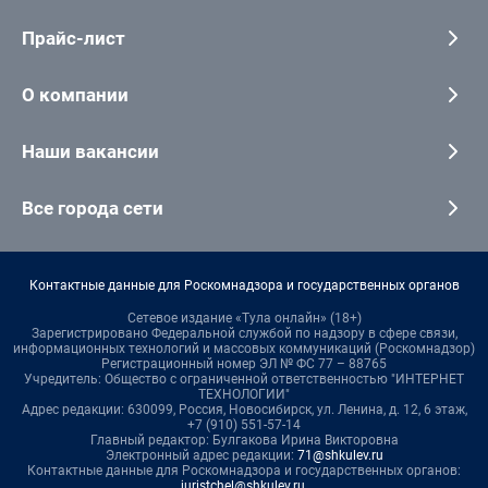
Прайс-лист
О компании
Наши вакансии
Все города сети
Контактные данные для Роскомнадзора и государственных органов
Сетевое издание «Тула онлайн» (18+)
Зарегистрировано Федеральной службой по надзору в сфере связи,
информационных технологий и массовых коммуникаций (Роскомнадзор)
Регистрационный номер ЭЛ № ФС 77 – 88765
Учредитель: Общество с ограниченной ответственностью "ИНТЕРНЕТ
ТЕХНОЛОГИИ"
Адрес редакции: 630099, Россия, Новосибирск, ул. Ленина, д. 12, 6 этаж,
+7 (910) 551-57-14
Главный редактор: Булгакова Ирина Викторовна
Электронный адрес редакции:
71@shkulev.ru
Контактные данные для Роскомнадзора и государственных органов:
juristchel@shkulev.ru
.