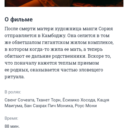
О фильме
После смерти матери художница манги Сория 
отправляется в Камбоджу. Она селится в том 
же обветшалом гигантском жилом комплексе, 
в котором когда-то жила ее мать, а теперь 
обитают ее дальние родственники. Вскоре то, 
что поначалу кажется теплым приемом 
ее родных, оказывается частью зловещего 
ритуала.
В ролях:
Свенг Сочеата, Тханет Торн, Ёсихико Хосода, Кацуя
Маигума, Бан Сахрах Пич Моника, Роус Мони
Время:
88 мин.