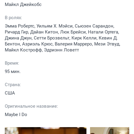
Майкл Джейкобс
В ролях:
Эмма Робертс, Уильям Х. Мэйси, Сьюзен Сарандон,
Ричард Гир, Дайан Китон, Люк Брейси, Натали Ортега,
Джина Джун, Сетти Брозвельт, Кирк Келли, Кевин Д.
Бентон, Азриэль Крюс, Валерия Марреро, Мези Этвуд,
Майкл Кострофф, Эдриэнн Ловетт
Время:
95 мин.
Страна:
США
Оригинальное название:
Maybe I Do