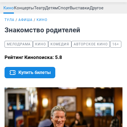
Кино
Концерты
Театр
Детям
Спорт
Выставки
Другое
ТУЛА
АФИША
КИНО
Знакомство родителей
МЕЛОДРАМА
КИНО
КОМЕДИЯ
АВТОРСКОЕ КИНО
16+
Рейтинг Кинопоиска: 5.8
Купить билеты