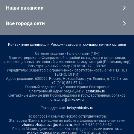
Наши вакансии
Все города сети
Контактные данные для Роскомнадзора и государственных органов
Сетевое издание «Тула онлайн» (18+)
Зарегистрировано Федеральной службой по надзору в сфере связи,
информационных технологий и массовых коммуникаций (Роскомнадзор)
Регистрационный номер ЭЛ № ФС 77 – 88765
Учредитель: Общество с ограниченной ответственностью "ИНТЕРНЕТ
ТЕХНОЛОГИИ"
Адрес редакции: 630099, Россия, Новосибирск, ул. Ленина, д. 12, 6 этаж,
+7 (910) 551-57-14
Главный редактор: Булгакова Ирина Викторовна
Электронный адрес редакции:
71@shkulev.ru
Контактные данные для Роскомнадзора и государственных органов:
juristchel@shkulev.ru
.
Техподдержка:
help@shkulev.ru
По вопросам коммерческого сотрудничества:
Жапарова Жанна, менеджер по работе с федеральными клиентами
zhanna.zhaparova@shkulev.ru
, моб. + 7 982 640 34 32
Ревина Мария, директор по работе с федеральными клиентами
mariya.revina@shkulev.ru
, моб. +7 910 402 4056