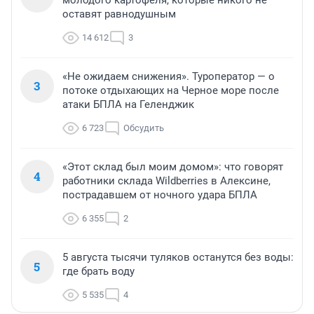
молодого картофеля, которые никого не
оставят равнодушным
14 612
3
«Не ожидаем снижения». Туроператор — о
3
потоке отдыхающих на Черное море после
атаки БПЛА на Геленджик
6 723
Обсудить
«Этот склад был моим домом»: что говорят
4
работники склада Wildberries в Алексине,
пострадавшем от ночного удара БПЛА
6 355
2
5 августа тысячи туляков останутся без воды:
5
где брать воду
5 535
4