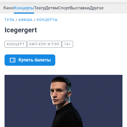
Кино
Концерты
Театр
Детям
Спорт
Выставки
Другое
ТУЛА
АФИША
КОНЦЕРТЫ
Icegergert
КОНЦЕРТ
ХИП-ХОП И РЭП
16+
Купить билеты