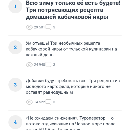
Всю зиму только её есть будете!
1
Три потрясающих рецепта
домашней кабачковой икры
29 501
3
Ум отъешь! Три необычных рецепта
2
кабачковой икры от тульской кулинарки на
каждый день
24 948
3
Добавки будут требовать все! Три рецепта из
3
молодого картофеля, которые никого не
оставят равнодушным
14 522
3
«Не ожидаем снижения». Туроператор — о
4
потоке отдыхающих на Черное море после
атаки БПЛА на Геленджик