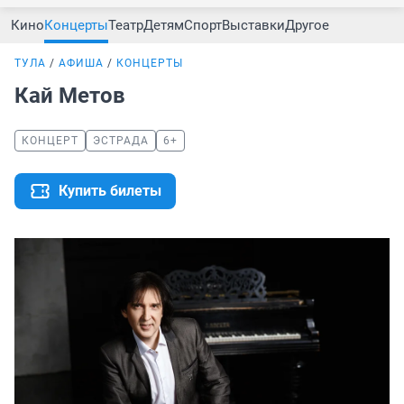
Кино
Концерты
Театр
Детям
Спорт
Выставки
Другое
ТУЛА
АФИША
КОНЦЕРТЫ
Кай Метов
КОНЦЕРТ
ЭСТРАДА
6+
Купить билеты