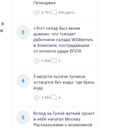
Геленджик
6 793
Обсудить
в 
«Этот склад был моим
я 
3
домом»: что говорят
работники склада Wildberries
в Алексине, пострадавшем
от ночного удара БПЛА
6 500
2
5 августа тысячи туляков
4
останутся без воды: где брать
воду
5 594
4
Вслед за Тулой жуткий грохот
5
в небе напугал Москву.
Рассказываем о возможной