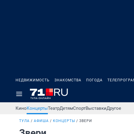
НЕДВИЖИМОСТЬ
ЗНАКОМСТВА
ПОГОДА
ТЕЛЕПРОГР
Кино
Концерты
Театр
Детям
Спорт
Выставки
Другое
ТУЛА
АФИША
КОНЦЕРТЫ
ЗВЕРИ
Звери