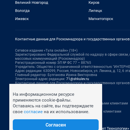
Великий Новгород
Киров
Вологда
Липецк
Ижевск
Магнитогорск
Контактные данные для Роскомнадзора и государственных органов
Сетевое издание «Тула онлайн» (18+)
Зарегистрировано Федеральной службой по надзору в сфере связи
массовых коммуникаций (Роскомнадзор)
Регистрационный номер ЭЛ № ФС 77 – 88765
Учредитель: Общество с ограниченной ответственностью "ИНТЕР
Адрес редакции: 630099, Россия, Новосибирск, ул. Ленина, д. 12, 6 эта
Главный редактор: Булгакова Ирина Викторовна
Электронный адрес редакции:
71@shkulev.ru
Контактные данные для Роскомнадзора и государственных органов
Техподдержка:
help@shkulev.ru
На информационном ресурсе
По вопросам коммерческого сотрудничества:
применяются cookie-файлы.
Жапарова Жанна, менеджер по работе с федеральными клиентами
Оставаясь на сайте, вы подтверждаете
zhanna.zhaparova@shkulev.ru
, моб. + 7 982 640 34 32
свое
согласие
на их использование.
Ревина Мария, директор по работе с федеральными клиентами
mariya.revina@shkulev.ru
, моб. +7 910 402 4056
Согласен
© ООО «Сеть городских порталов»
© ООО «Интернет Технологии»