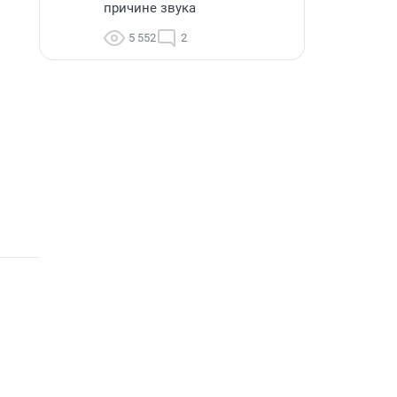
причине звука
5 552
2