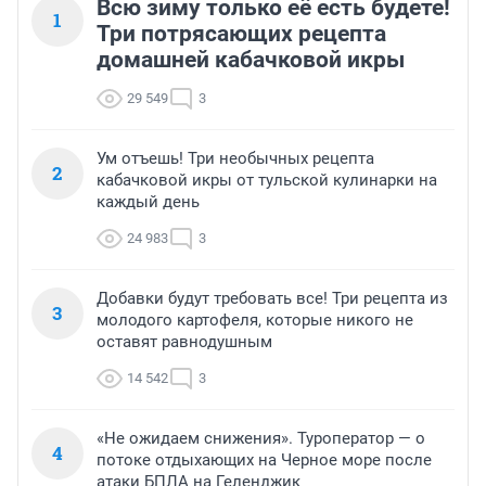
Всю зиму только её есть будете!
1
Три потрясающих рецепта
домашней кабачковой икры
29 549
3
Ум отъешь! Три необычных рецепта
2
кабачковой икры от тульской кулинарки на
каждый день
24 983
3
Добавки будут требовать все! Три рецепта из
3
молодого картофеля, которые никого не
оставят равнодушным
14 542
3
«Не ожидаем снижения». Туроператор — о
4
потоке отдыхающих на Черное море после
атаки БПЛА на Геленджик