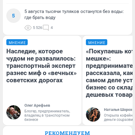
5 августа тысячи туляков останутся без воды:
5
где брать воду
5 526
4
МНЕНИЕ
МНЕНИЕ
Наследие, которое
«Покупаешь кот
чудом не развалилось:
мешке»:
транспортный эксперт
предпринимате
разнес миф о «вечных»
рассказала, как
советских дорогах
самом деле уст
бизнес со скла
дешевых товар
Олег Арефьев
Наталья Шорохо
Блогер, предприниматель,
владелец в транспортном
Открыла кофейну
бизнесе
деньги соцразви
РЕКОМЕНДУЕМ