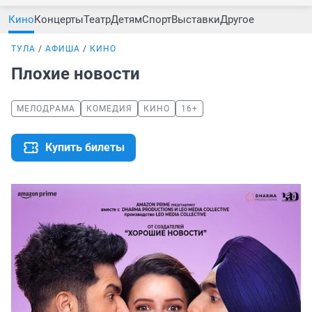
Кино
Концерты
Театр
Детям
Спорт
Выставки
Другое
ТУЛА
АФИША
КИНО
Плохие новости
МЕЛОДРАМА
КОМЕДИЯ
КИНО
16+
Купить билеты