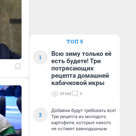
ТОП 5
Всю зиму только её
1
есть будете! Три
потрясающих
рецепта домашней
кабачковой икры
29 642
3
Добавки будут требовать все!
2
Три рецепта из молодого
картофеля, которые никого
не оставят равнодушным