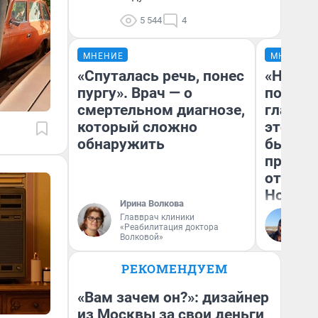
5 544
4
МНЕНИЕ
МНЕНИЕ
«Спуталась речь, понес
«Никог
пургу». Врач — о
победи
смертельном диагнозе,
главны
который сложно
этого г
обнаружить
бьет р
прокат
отзыв 
Нолана
Ирина Волкова
Главврач клиники
Ст
«Реабилитация доктора
Эк
Волковой»
РЕКОМЕНДУЕМ
«Вам зачем он?»: дизайнер
из Москвы за свои деньги