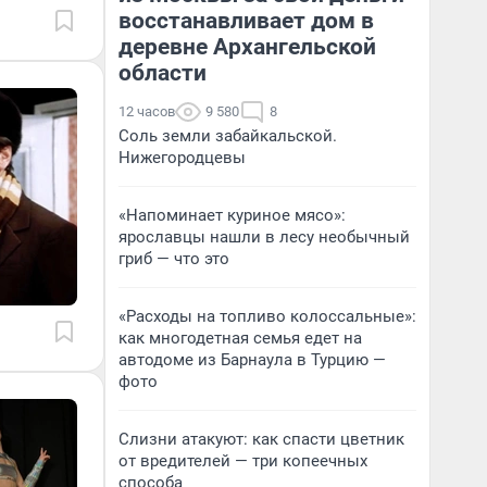
восстанавливает дом в
деревне Архангельской
области
12 часов
9 580
8
Соль земли забайкальской.
Нижегородцевы
«Напоминает куриное мясо»:
ярославцы нашли в лесу необычный
гриб — что это
«Расходы на топливо колоссальные»:
как многодетная семья едет на
автодоме из Барнаула в Турцию —
фото
Слизни атакуют: как спасти цветник
от вредителей — три копеечных
способа