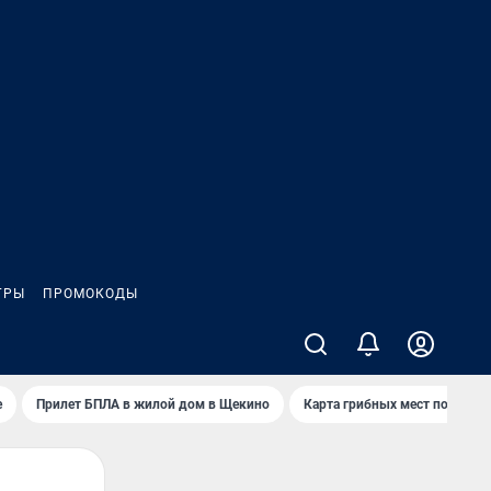
ГРЫ
ПРОМОКОДЫ
е
Прилет БПЛА в жилой дом в Щекино
Карта грибных мест под Туло