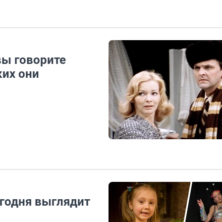
вы говорите
ких они
егодня выглядит