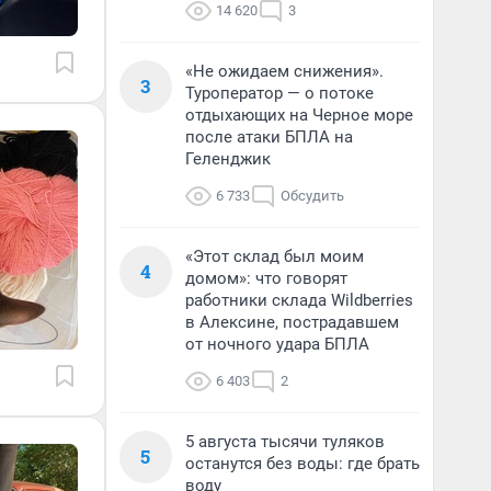
14 620
3
«Не ожидаем снижения».
3
Туроператор — о потоке
отдыхающих на Черное море
после атаки БПЛА на
Геленджик
6 733
Обсудить
«Этот склад был моим
4
домом»: что говорят
работники склада Wildberries
в Алексине, пострадавшем
от ночного удара БПЛА
6 403
2
5 августа тысячи туляков
5
останутся без воды: где брать
воду