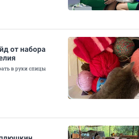
йд от набора
делия
рать в руки спицы
топлюшкин