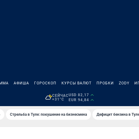
АММА
АФИША
ГОРОСКОП
КУРСЫ ВАЛЮТ
ПРОБКИ
ZODY
И
USD 82,17
СЕЙЧАС
+31°C
EUR 94,84
6
Стрельба в Туле: покушение на бизнесмена
Дефицит бензина в Тул