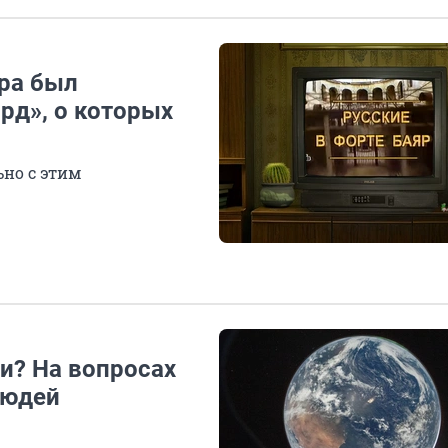
ура был
рд», о которых
ьно с этим
и? На вопросах
людей