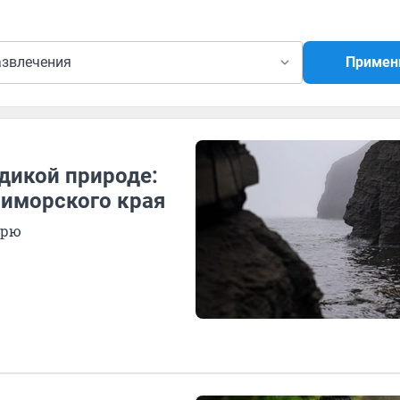
азвлечения
Примен
 дикой природе:
риморского края
орю