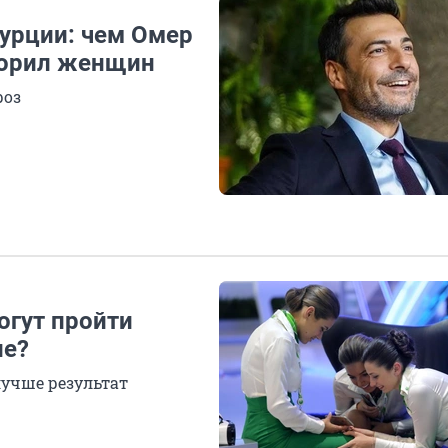
урции: чем Омер
корил женщин
роз
огут пройти
ле?
лучше результат