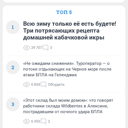
ТОП 5
Всю зиму только её есть будете!
1
Три потрясающих рецепта
домашней кабачковой икры
29 707
3
«Не ожидаем снижения». Туроператор — о
2
потоке отдыхающих на Черное море после
атаки БПЛА на Геленджик
6 834
Обсудить
«Этот склад был моим домом»: что говорят
3
работники склада Wildberries в Алексине,
пострадавшем от ночного удара БПЛА
6 553
2