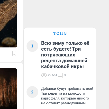
ТОП 5
Всю зиму только её
1
есть будете! Три
потрясающих
рецепта домашней
кабачковой икры
29 561
3
Добавки будут требовать все!
2
Три рецепта из молодого
картофеля, которые никого
не оставят равнодушным