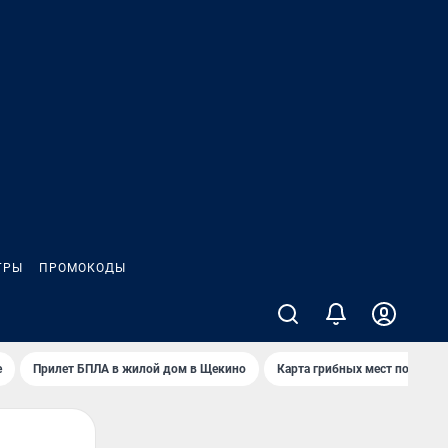
ГРЫ
ПРОМОКОДЫ
е
Прилет БПЛА в жилой дом в Щекино
Карта грибных мест под Туло