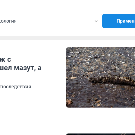
кология
Примен
ж с
шел мазут, а
 последствия