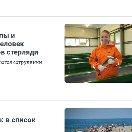
пы и
человек
в стерляди
меются сотрудники
: в список