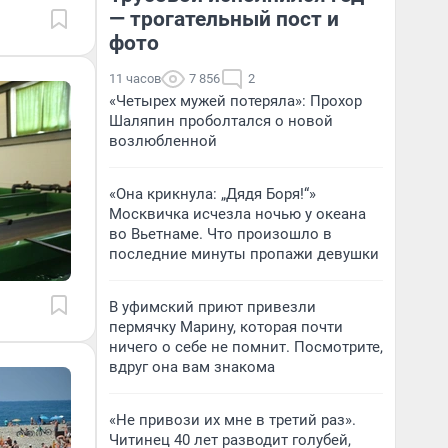
— трогательный пост и
фото
11 часов
7 856
2
«Четырех мужей потеряла»: Прохор
Шаляпин проболтался о новой
возлюбленной
«Она крикнула: „Дядя Боря!“»
Москвичка исчезла ночью у океана
во Вьетнаме. Что произошло в
последние минуты пропажи девушки
В уфимский приют привезли
пермячку Марину, которая почти
ничего о себе не помнит. Посмотрите,
вдруг она вам знакома
«Не привози их мне в третий раз».
Читинец 40 лет разводит голубей,