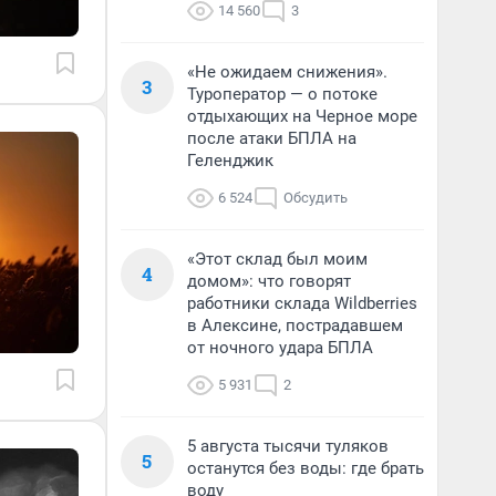
14 560
3
«Не ожидаем снижения».
3
Туроператор — о потоке
отдыхающих на Черное море
после атаки БПЛА на
Геленджик
6 524
Обсудить
«Этот склад был моим
4
домом»: что говорят
работники склада Wildberries
в Алексине, пострадавшем
от ночного удара БПЛА
5 931
2
5 августа тысячи туляков
5
останутся без воды: где брать
воду