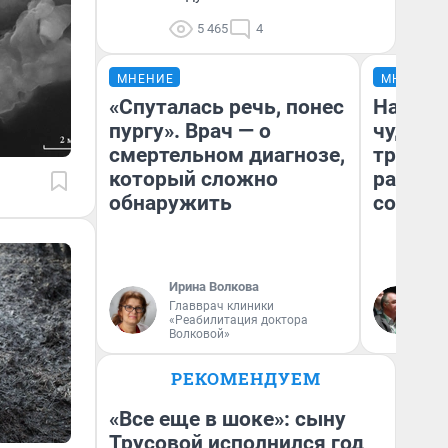
5 465
4
МНЕНИЕ
МНЕНИЕ
«Спуталась речь, понес
Наслед
пургу». Врач — о
чудом 
смертельном диагнозе,
трансп
который сложно
разнес
обнаружить
советс
Ирина Волкова
Ол
Главврач клиники
Бл
«Реабилитация доктора
вл
Волковой»
би
РЕКОМЕНДУЕМ
«Все еще в шоке»: сыну
Трусовой исполнился год