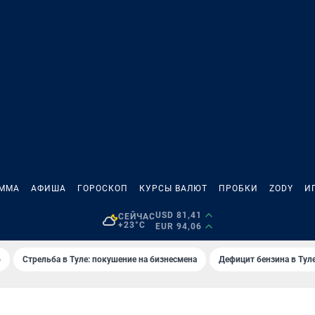
АММА
АФИША
ГОРОСКОП
КУРСЫ ВАЛЮТ
ПРОБКИ
ZODY
И
USD 81,41
СЕЙЧАС
+23°C
EUR 94,06
6
Стрельба в Туле: покушение на бизнесмена
Дефицит бензина в Тул