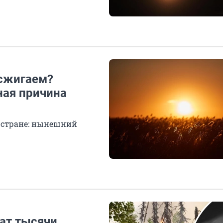
 сжигаем?
ная причина
в стране: нынешний
шат тысячи