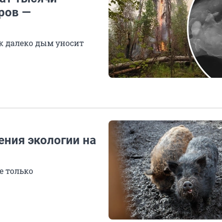
ров —
ак далеко дым уносит
ения экологии на
е только