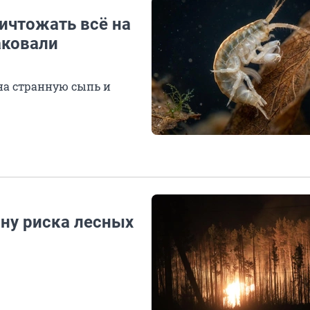
ичтожать всё на
аковали
на странную сыпь и
ону риска лесных