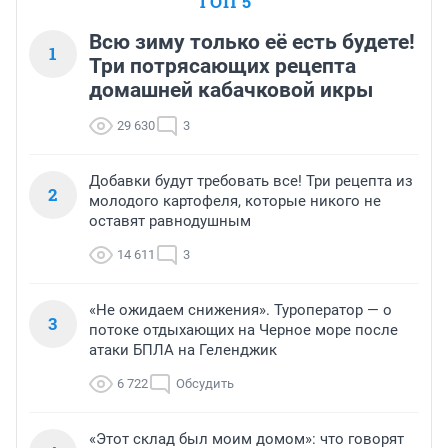
ТОП 5
Всю зиму только её есть будете!
1
Три потрясающих рецепта
домашней кабачковой икры
29 630
3
Добавки будут требовать все! Три рецепта из
2
молодого картофеля, которые никого не
оставят равнодушным
14 611
3
«Не ожидаем снижения». Туроператор — о
3
потоке отдыхающих на Черное море после
атаки БПЛА на Геленджик
6 722
Обсудить
«Этот склад был моим домом»: что говорят