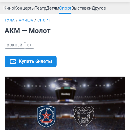
Кино
Концерты
Театр
Детям
Спорт
Выставки
Другое
ТУЛА
АФИША
СПОРТ
АКМ — Молот
ХОККЕЙ
0+
Купить билеты