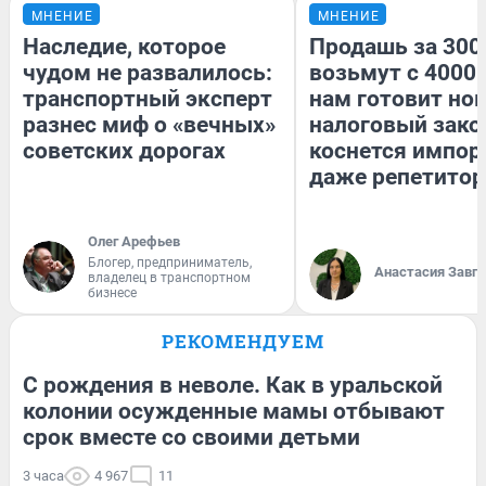
МНЕНИЕ
МНЕНИЕ
Наследие, которое
Продашь за 3000
чудом не развалилось:
возьмут с 4000.
транспортный эксперт
нам готовит но
разнес миф о «вечных»
налоговый зако
советских дорогах
коснется импор
даже репетитор
Олег Арефьев
Блогер, предприниматель,
Анастасия Завг
владелец в транспортном
бизнесе
РЕКОМЕНДУЕМ
С рождения в неволе. Как в уральской
колонии осужденные мамы отбывают
срок вместе со своими детьми
3 часа
4 967
11