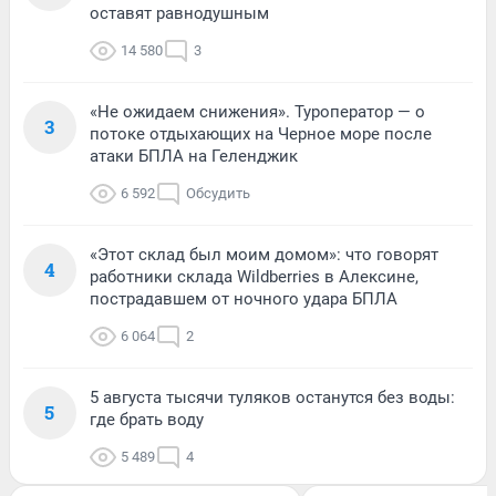
оставят равнодушным
14 580
3
«Не ожидаем снижения». Туроператор — о
3
потоке отдыхающих на Черное море после
атаки БПЛА на Геленджик
6 592
Обсудить
«Этот склад был моим домом»: что говорят
4
работники склада Wildberries в Алексине,
пострадавшем от ночного удара БПЛА
6 064
2
5 августа тысячи туляков останутся без воды:
5
где брать воду
5 489
4