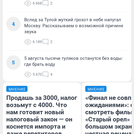
6 668
2
Вслед за Тулой жуткий грохот в небе напугал
4
Москву. Рассказываем о возможной причине
звука
6 189
2
5 августа тысячи туляков останутся без воды:
5
где брать воду
5 670
4
МНЕНИЕ
МНЕНИЕ
Продашь за 3000, налог
«Финал не совпа
возьмут с 4000. Что
ожиданиями»: с
нам готовит новый
смотреть филь
налоговый закон — он
«Старый орел» 
коснется импорта и
большом экран
даже репетиторов
честная реценз