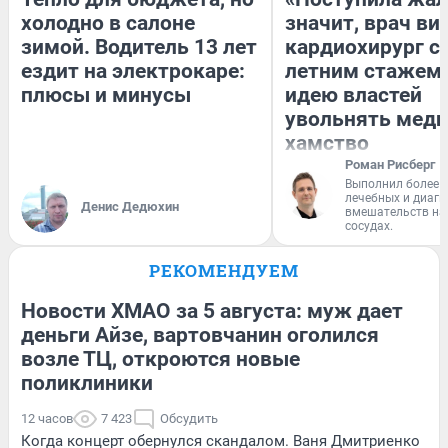
холодно в салоне
значит, врач ви
зимой. Водитель 13 лет
кардиохирург с 
ездит на электрокаре:
летним стажем 
плюсы и минусы
идею властей
увольнять меди
хамство
Роман Рисберг
Выполнил более 
лечебных и диагн
Денис Дедюхин
вмешательств на 
сосудах.
РЕКОМЕНДУЕМ
Новости ХМАО за 5 августа: муж дает
деньги Айзе, вартовчанин оголился
возле ТЦ, откроются новые
поликлиники
12 часов
7 423
Обсудить
Когда концерт обернулся скандалом. Ваня Дмитриенко