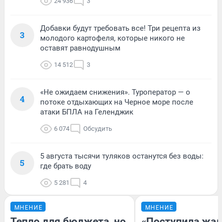
24 936
3
Добавки будут требовать все! Три рецепта из
3
молодого картофеля, которые никого не
оставят равнодушным
14 512
3
«Не ожидаем снижения». Туроператор — о
4
потоке отдыхающих на Черное море после
атаки БПЛА на Геленджик
6 074
Обсудить
5 августа тысячи туляков останутся без воды:
5
где брать воду
5 281
4
МНЕНИЕ
МНЕНИЕ
Тепло для бюджета, но
«Поступила жал