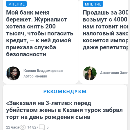
МНЕНИЕ
МНЕНИЕ
Мой банк меня
Продашь за 3000
бережет. Журналист
возьмут с 4000.
хотела снять 200
нам готовит но
тысяч, чтобы погасить
налоговый зако
кредит, — к ней домой
коснется импор
приехала служба
даже репетитор
безопасности
Ксения Владимирская
Анастасия Завг
Автор мнения
РЕКОМЕНДУЕМ
«Заказали на 3-летие»: перед
убийством жены в Казани турок забрал
торт на день рождения сына
22 часа
14 827
5