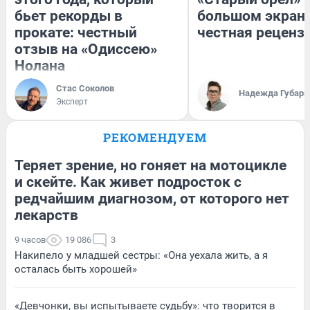
бьет рекорды в
большом экран
прокате: честный
честная реценз
отзыв на «Одиссею»
Нолана
Стас Соколов
Надежда Губарь
Эксперт
РЕКОМЕНДУЕМ
Теряет зрение, но гоняет на мотоцикле
и скейте. Как живет подросток с
редчайшим диагнозом, от которого нет
лекарств
9 часов
19 086
3
Накипело у младшей сестры: «Она уехала жить, а я
осталась быть хорошей»
«Девчонки, вы испытываете судьбу»: что творится в