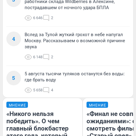
работники склада Wildberries в Алексине,
пострадавшем от ночного удара БПЛА
6 646
2
Вслед за Тулой жуткий грохот в небе напугал
4
Москву. Рассказываем о возможной причине
звука
6 148
2
5 августа тысячи туляков останутся без воды:
5
где брать воду
5 658
4
МНЕНИЕ
МНЕНИЕ
«Никого нельзя
«Финал не совпа
победить». О чем
ожиданиями»: с
главный блокбастер
смотреть филь
этого года, который
«Старый орел» 