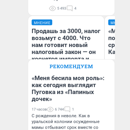
5 493
4
МНЕНИЕ
МНЕНИЕ
Продашь за 3000, налог
«Машин
возьмут с 4000. Что
полете
нам готовит новый
сравни
налоговый закон — он
Казахс
коснется импорта и
даже репетиторов
РЕКОМЕНДУЕМ
«Меня бесила моя роль»:
как сегодня выглядит
Пуговка из «Папиных
Анастасия Завгородняя
Ан
дочек»
17 часов
6 744
1
С рождения в неволе. Как в
уральской колонии осужденные
мамы отбывают срок вместе со