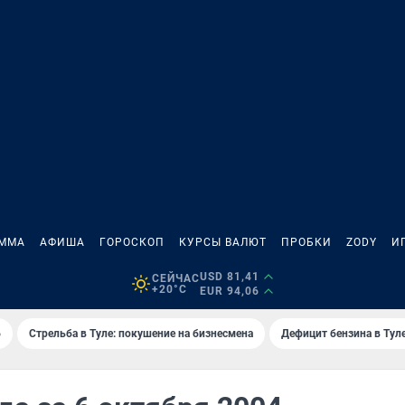
АММА
АФИША
ГОРОСКОП
КУРСЫ ВАЛЮТ
ПРОБКИ
ZODY
И
USD 81,41
СЕЙЧАС
+20°C
EUR 94,06
6
Стрельба в Туле: покушение на бизнесмена
Дефицит бензина в Тул