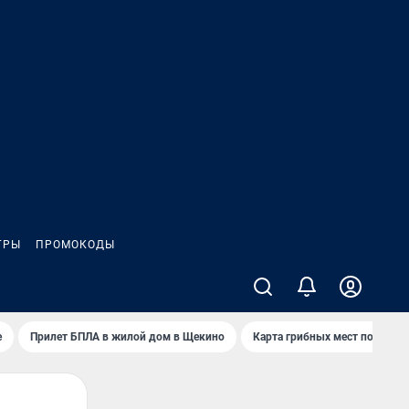
ГРЫ
ПРОМОКОДЫ
е
Прилет БПЛА в жилой дом в Щекино
Карта грибных мест под Туло