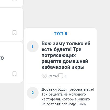
ТОП 5
Всю зиму только её
1
есть будете! Три
потрясающих
го
рецепта домашней
кабачковой икры
29 592
3
Добавки будут требовать все!
2
Три рецепта из молодого
картофеля, которые никого
не оставят равнодушным