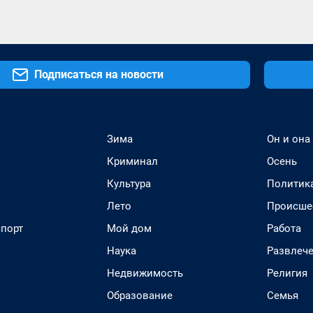
Подписаться на новости
Зима
Он и она
Криминал
Осень
Культура
Политик
Лето
Происше
спорт
Мой дом
Работа
Наука
Развлеч
Недвижимость
Религия
Образование
Семья