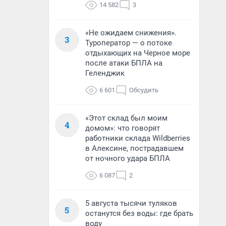
14 582
3
«Не ожидаем снижения».
3
Туроператор — о потоке
отдыхающих на Черное море
после атаки БПЛА на
Геленджик
6 601
Обсудить
«Этот склад был моим
4
домом»: что говорят
работники склада Wildberries
в Алексине, пострадавшем
от ночного удара БПЛА
6 087
2
5 августа тысячи туляков
5
останутся без воды: где брать
воду