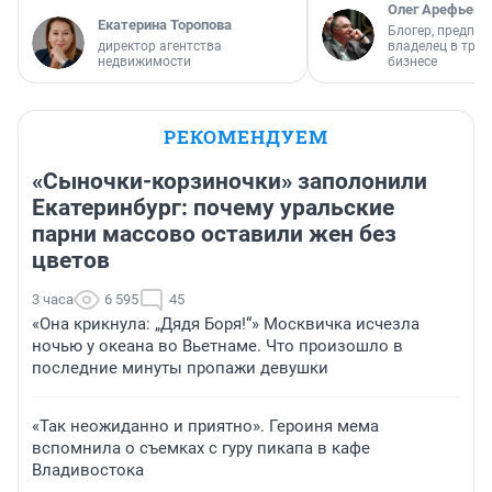
Олег Арефьев
Екатерина Торопова
Блогер, предпри
директор агентства
владелец в тра
недвижимости
бизнесе
РЕКОМЕНДУЕМ
«Сыночки-корзиночки» заполонили
Екатеринбург: почему уральские
парни массово оставили жен без
цветов
3 часа
6 595
45
«Она крикнула: „Дядя Боря!“» Москвичка исчезла
ночью у океана во Вьетнаме. Что произошло в
последние минуты пропажи девушки
«Так неожиданно и приятно». Героиня мема
вспомнила о съемках с гуру пикапа в кафе
Владивостока