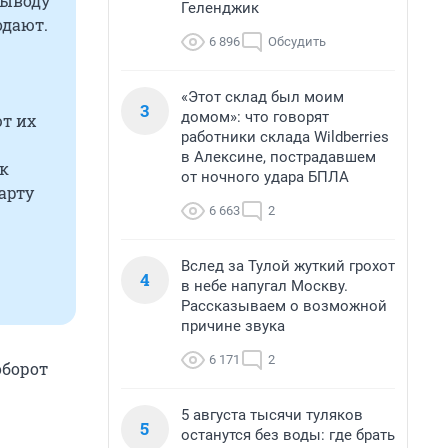
выводу
Геленджик
одают.
6 896
Обсудить
«Этот склад был моим
3
домом»: что говорят
т их
работники склада Wildberries
в Алексине, пострадавшем
ак
от ночного удара БПЛА
арту
6 663
2
Вслед за Тулой жуткий грохот
4
в небе напугал Москву.
Рассказываем о возможной
причине звука
6 171
2
оборот
5 августа тысячи туляков
5
останутся без воды: где брать