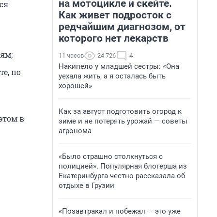
на мотоцикле и скейте.
ся
Как живет подросток с
редчайшим диагнозом, от
которого нет лекарств
ям;
11 часов
24 726
4
Накипело у младшей сестры: «Она
те, по
уехала жить, а я осталась быть
хорошей»
Как за август подготовить огород к
этом в
зиме и не потерять урожай — советы
агронома
«Было страшно столкнуться с
полицией». Популярная блогерша из
Екатеринбурга честно рассказала об
отдыхе в Грузии
«Позавтракал и побежал — это уже