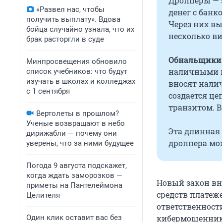
Дропперы — 
«Развел нас, чтобы
денег с банк
получить выплату». Вдова
Через них в
бойца случайно узнала, что их
несколько ви
брак расторгли в суде
Обнальщик
Минпросвещения обновило
наличными в
список учебников: что будут
изучать в школах и колледжах
вносят налич
с 1 сентября
создается це
транзитом. 
Вертолеты в прошлом?
Ученые возвращают в небо
Эта длинная 
дирижабли — почему они
дроппера мож
уверены, что за ними будущее
Погода 9 августа подскажет,
когда ждать заморозков —
Новый закон вн
приметы на Пантелеймона
средств платеж
Целителя
ответственност
Один клик оставит вас без
кибермошенника