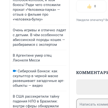
Колобок-колобок, я тебя
боюсь! Ради чего отложили
0
прокат «Человека-паука» —
отзыв о фильме про
«человека-булку»
Увидели опечатку? В
Очень игривы и отлично ладят
с детьми. В чём особенности
абиссинской породы кошек —
разбираемся с экспертом
В Аргентине умер отец
Лионеля Месси
Сибирский Бэнкси: как
КОММЕНТАР
скульптор в черной маске
развешивает загадочные арт-
объекты — видео
В США рассекретили тайну
падения НЛО в Бразилии:
внутри сферы обнаружили