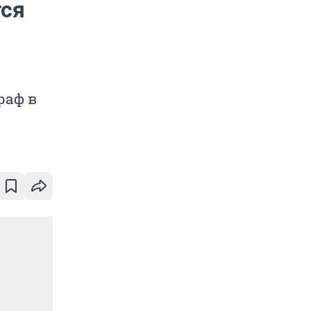
тся
раф в