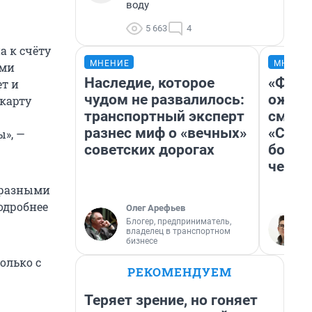
воду
5 663
4
а к счёту
МНЕНИЕ
МНЕНИ
ими
Наследие, которое
«Фина
ет и
чудом не развалилось:
ожида
карту
транспортный эксперт
смотр
разнес миф о «вечных»
«Стар
ы», —
советских дорогах
больш
честн
 разными
одробнее
Олег Арефьев
Блогер, предприниматель,
владелец в транспортном
бизнесе
олько с
РЕКОМЕНДУЕМ
Теряет зрение, но гоняет