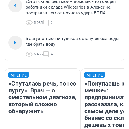
«Этот склад был моим домом»: что говорят
4
работники склада Wildberries в Алексине,
пострадавшем от ночного удара БПЛА
5 935
2
5 августа тысячи туляков останутся без воды:
5
где брать воду
5 465
4
МНЕНИЕ
МНЕНИЕ
«Спуталась речь, понес
«Покупаешь ко
пургу». Врач — о
мешке»:
смертельном диагнозе,
предпринимат
который сложно
рассказала, как
обнаружить
самом деле ус
бизнес со скл
дешевых това