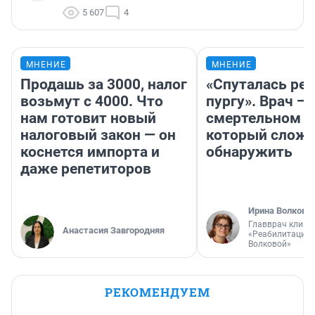
5 607
4
МНЕНИЕ
МНЕНИЕ
Продашь за 3000, налог
«Спуталась реч
возьмут с 4000. Что
пургу». Врач — 
нам готовит новый
смертельном д
налоговый закон — он
который слож
коснется импорта и
обнаружить
даже репетиторов
Ирина Волкова
Главврач клини
Анастасия Завгородняя
«Реабилитация 
Волковой»
РЕКОМЕНДУЕМ