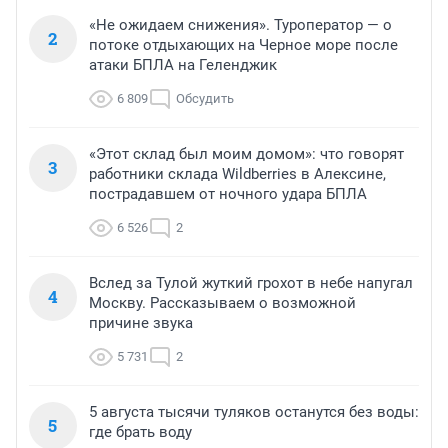
«Не ожидаем снижения». Туроператор — о
2
потоке отдыхающих на Черное море после
атаки БПЛА на Геленджик
6 809
Обсудить
«Этот склад был моим домом»: что говорят
3
работники склада Wildberries в Алексине,
пострадавшем от ночного удара БПЛА
6 526
2
Вслед за Тулой жуткий грохот в небе напугал
4
Москву. Рассказываем о возможной
причине звука
5 731
2
5 августа тысячи туляков останутся без воды:
5
где брать воду