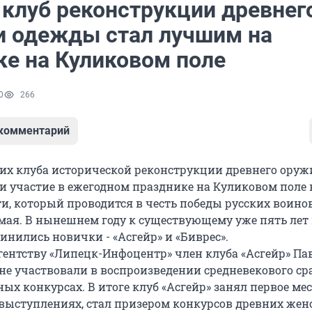
 клуб реконструкции древнег
и одежды стал лучшим на
ке на Куликовом поле
0
266
 комментарий
ких клуба исторической реконструкции древнего оруж
 участие в ежегодном празднике на Куликовом поле 
ти, который проводится в честь победы русских воино
я. В нынешнем году к существующему уже пять лет 
инились новички - «Асгейр» и «Биврес».
агентству «Липецк-Инфоцентр» член клуба «Асгейр» Па
не участвовали в воспроизведении средневекового ср
ых конкурсах. В итоге клуб «Асгейр» занял первое мес
выступлениях, стал призером конкурсов древних жен