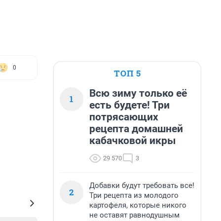
0
ТОП 5
Всю зиму только её
1
есть будете! Три
потрясающих
рецепта домашней
кабачковой икры
29 570
3
Добавки будут требовать все!
2
Три рецепта из молодого
картофеля, которые никого
не оставят равнодушным