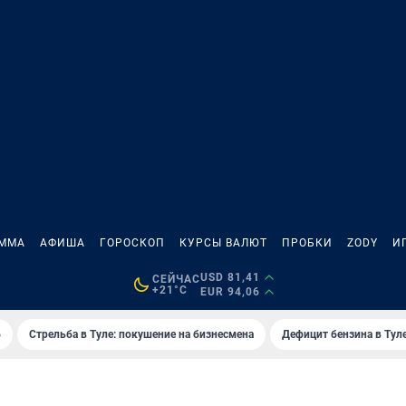
АММА
АФИША
ГОРОСКОП
КУРСЫ ВАЛЮТ
ПРОБКИ
ZODY
И
USD 81,41
СЕЙЧАС
+21°C
EUR 94,06
6
Стрельба в Туле: покушение на бизнесмена
Дефицит бензина в Тул