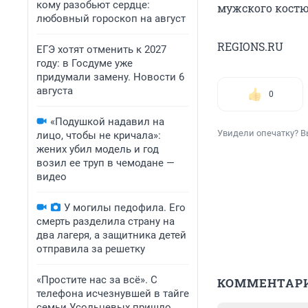
кому разобьют сердце:
мужского кост
любовный гороскоп на август
REGIONS.RU
ЕГЭ хотят отменить к 2027
году: в Госдуме уже
придумали замену. Новости 6
августа
0
«Подушкой надавил на
Увидели опечатку? В
лицо, чтобы не кричала»:
жених убил модель и год
возил ее труп в чемодане —
видео
У могилы педофила. Его
смерть разделила страну на
два лагеря, а защитника детей
отправила за решетку
«Простите нас за всё». С
КОММЕНТАР
телефона исчезнувшей в тайге
семьи Усольцевых пришло