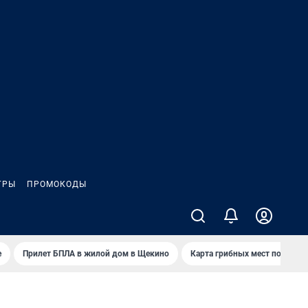
ГРЫ
ПРОМОКОДЫ
е
Прилет БПЛА в жилой дом в Щекино
Карта грибных мест под Туло