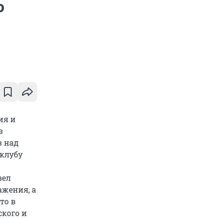
о
ия и
в
в над
клубу
вел
ажения, а
то в
ского и