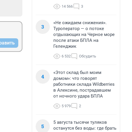
14 566
3
«Не ожидаем снижения».
3
Туроператор — о потоке
отдыхающих на Черное море
после атаки БПЛА на
равить
Геленджик
6 532
Обсудить
«Этот склад был моим
4
домом»: что говорят
работники склада Wildberries
в Алексине, пострадавшем
от ночного удара БПЛА
5 979
2
5 августа тысячи туляков
5
останутся без воды: где брать