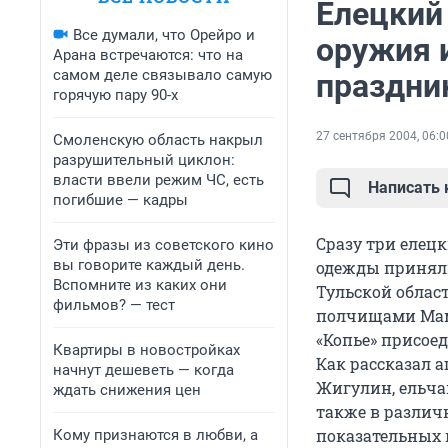
Елецкий
Все думали, что Орейро и
оружия 
Арана встречаются: что на
самом деле связывало самую
праздни
горячую пару 90-х
27 сентября 2004, 06:0
Смоленскую область накрыл
разрушительный циклон:
власти ввели режим ЧС, есть
Написать
погибшие — кадры
Сразу три елец
Эти фразы из советского кино
вы говорите каждый день.
одежды приняли
Вспомните из каких они
Тульской облас
фильмов? — тест
полчищами Мама
«Копье» присоед
Квартиры в новостройках
Как рассказал 
начнут дешеветь — когда
Жигулин, ельча
ждать снижения цен
также в различн
показательных 
Кому признаются в любви, а