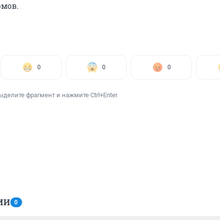
юмов.
0
0
0
ыделите фрагмент и нажмите Ctrl+Enter
ИИ
0