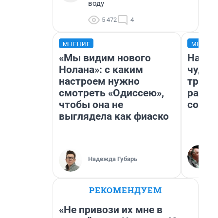
воду
5 472
4
МНЕНИЕ
МНЕНИ
«Мы видим нового
Насле
Нолана»: с каким
чудом
настроем нужно
транс
смотреть «Одиссею»,
разне
чтобы она не
совет
выглядела как фиаско
Надежда Губарь
РЕКОМЕНДУЕМ
«Не привози их мне в