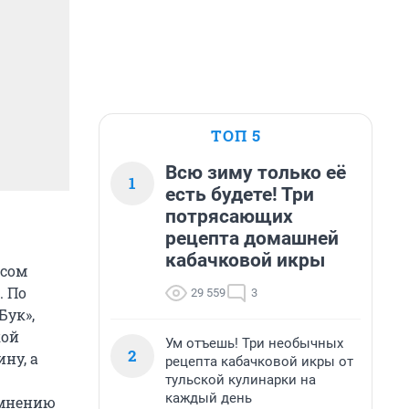
ТОП 5
Всю зиму только её
1
есть будете! Три
потрясающих
рецепта домашней
кабачковой икры
ссом
. По
29 559
3
Бук»,
кой
Ум отъешь! Три необычных
2
ну, а
рецепта кабачковой икры от
тульской кулинарки на
каждый день
 мнению