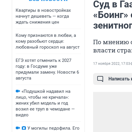
Суд в Га
Квартиры в новостройках
«Боинг»
начнут дешеветь — когда
ждать снижения цен
зенитно
Кому признаются в любви, а
По мнению с
кому разобьют сердце:
любовный гороскоп на август
власти стра
ЕГЭ хотят отменить к 2027
17 ноября 2022, 17:03
году: в Госдуме уже
придумали замену. Новости 6
августа
Написать
«Подушкой надавил на
лицо, чтобы не кричала»:
жених убил модель и год
возил ее труп в чемодане —
видео
У могилы педофила. Его