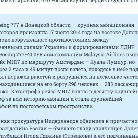
мментировали, что Россия изучит вердикт суда по это
eing 777 в Донецкой области — крупная авиационная
которая произошла 17 июля 2014 года на востоке Доне
айоне вооруженного противостояния между
венными силами Украины и формированиями ЛДНР.
oeing 777–200ER авиакомпании Malaysia Airlines вы
йс МН17 по маршруту Амстердам — Куала-Лумпур, но
ез 2 часа и 49 минут после взлета, находясь в небе на
ыл поражен ракетой и разрушился на несколько часте
находившиеся на его борту 298 человек — 283 пассажир
ажа. Катастрофа рейса MH17 вошла в десятку крупне
оф за всю историю авиации и стала крупнейшей
фой на постсоветском пространстве.
нная прокуратура Нидерландов обвинила в причастно
гражданина России — бывшего главу ополченцев Доне
спублики Игоря Гиркина (Стрелкова) и его подчиненн