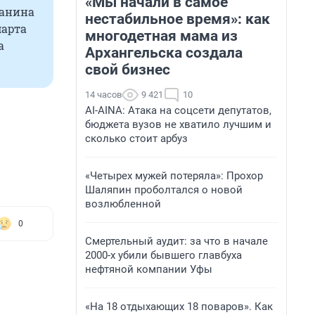
«Мы начали в самое
данина
нестабильное время»: как
марта
многодетная мама из
а
Архангельска создала
свой бизнес
14 часов
9 421
10
AI-AINA: Атака на соцсети депутатов,
бюджета вузов не хватило лучшим и
сколько стоит арбуз
«Четырех мужей потеряла»: Прохор
Шаляпин проболтался о новой
возлюбленной
0
Смертельный аудит: за что в начале
2000-х убили бывшего главбуха
нефтяной компании Уфы
«На 18 отдыхающих 18 поваров». Как