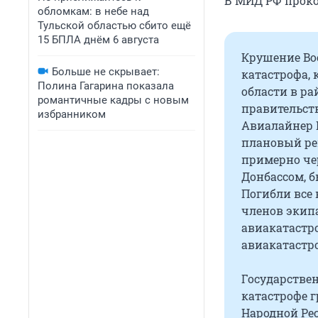
В МИД РФ проко
обломкам: в небе над
Тульской областью сбито ещё
15 БПЛА днём 6 августа
Крушение Bo
Больше не скрывает:
катастрофа, 
Полина Гагарина показала
области в р
романтичные кадры с новым
правительст
избранником
Авиалайнер B
плановый ре
примерно чер
Донбассом, б
Погибли все 
членов экип
авиакатастр
авиакатастро
Государстве
катастрофе 
Народной Ре