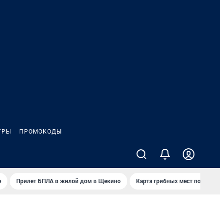
ГРЫ
ПРОМОКОДЫ
е
Прилет БПЛА в жилой дом в Щекино
Карта грибных мест под Туло