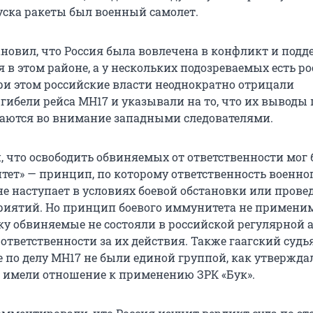
пуска ракеты был военный самолет.
ановил, что Россия была вовлечена в конфликт и под
 в этом районе, а у нескольких подозреваемых есть р
ри этом российские власти неоднократно отрицали
гибели рейса MH17 и указывали на то, что их выводы 
аются во внимание западными следователями.
и, что освободить обвиняемых от ответственности мог
тет» — принцип, по которому ответственность военно
е наступает в условиях боевой обстановки или прове
иятий. Но принцип боевого иммунитета не применим
ьку обвиняемые не состояли в российской регулярной 
 ответственности за их действия. Также гаагский судь
 по делу MH17 не были единой группой, как утвержда
о имели отношение к применению ЗРК «Бук».