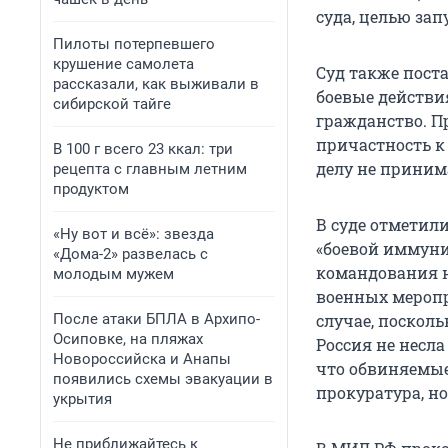
суда, целью за
Пилоты потерпевшего
крушение самолета
Суд также пост
рассказали, как выживали в
боевые действия
сибирской тайге
гражданство. П
причастность к 
В 100 г всего 23 ккал: три
делу не приним
рецепта с главным летним
продуктом
В суде отметил
«Ну вот и всё»: звезда
«боевой иммуни
«Дома-2» развелась с
командования н
молодым мужем
военных меропр
После атаки БПЛА в Архипо-
случае, поскол
Осиповке, на пляжах
Россия не несла
Новороссийска и Анапы
что обвиняемые
появились схемы эвакуации в
прокуратура, н
укрытия
Не приближайтесь к