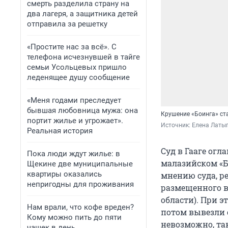
смерть разделила страну на
два лагеря, а защитника детей
отправила за решетку
«Простите нас за всё». С
телефона исчезнувшей в тайге
семьи Усольцевых пришло
леденящее душу сообщение
«Меня годами преследует
бывшая любовница мужа: она
Крушение «Боинга» ст
портит жилье и угрожает».
Источник: 
Елена Латы
Реальная история
Суд в Гааге огл
Пока люди ждут жилье: в
малазийском «Б
Щекине две муниципальные
квартиры оказались
мнению суда, ре
непригодны для проживания
размещенного в
области). При э
Нам врали, что кофе вреден?
потом вывезли 
Кому можно пить до пяти
невозможно, та
чашек в день