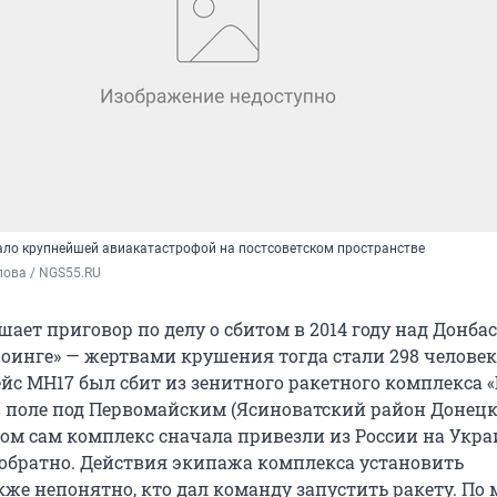
ало крупнейшей авиакатастрофой на постсоветском пространстве
пова / NGS55.RU
ашает приговор по делу о сбитом в 2014 году над Донба
оинге» — жертвами крушения тогда стали 298 человек
йс МН17 был сбит из зенитного ракетного комплекса «
 поле под Первомайским (Ясиноватский район Донец
том сам комплекс сначала привезли из России на Украи
обратно. Действия экипажа комплекса установить
кже непонятно, кто дал команду запустить ракету. По