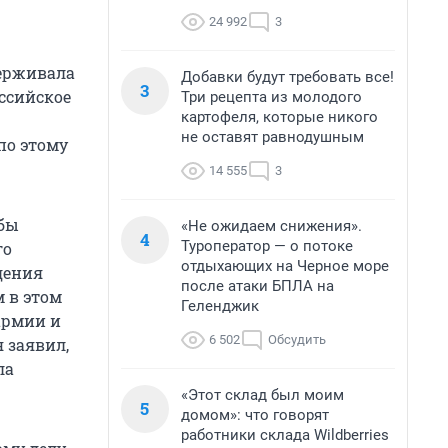
24 992
3
держивала
Добавки будут требовать все!
3
оссийское
Три рецепта из молодого
картофеля, которые никого
не оставят равнодушным
по этому
14 555
3
 бы
«Не ожидаем снижения».
4
Туроператор — о потоке
го
отдыхающих на Черное море
дения
после атаки БПЛА на
 в этом
Геленджик
армии и
6 502
Обсудить
я заявил,
ла
«Этот склад был моим
5
домом»: что говорят
работники склада Wildberries