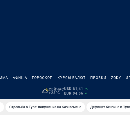
АММА
АФИША
ГОРОСКОП
КУРСЫ ВАЛЮТ
ПРОБКИ
ZODY
И
USD 81,41
СЕЙЧАС
+23°C
EUR 94,06
6
Стрельба в Туле: покушение на бизнесмена
Дефицит бензина в Тул