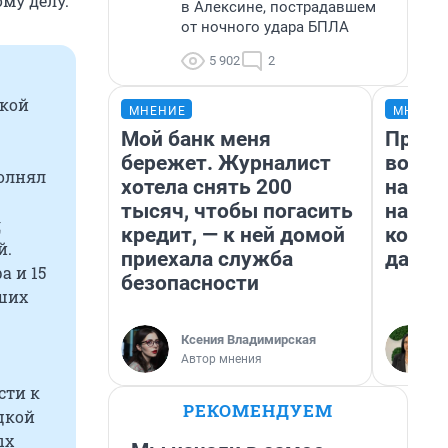
му делу.
в Алексине, пострадавшем
от ночного удара БПЛА
5 902
2
цкой
МНЕНИЕ
МНЕНИ
Мой банк меня
Прода
бережет. Журналист
возьм
полнял
хотела снять 200
нам г
тысяч, чтобы погасить
налог
д
кредит, — к ней домой
косне
й.
приехала служба
даже 
а и 15
безопасности
йших
Ксения Владимирская
Автор мнения
сти к
РЕКОМЕНДУЕМ
цкой
ых