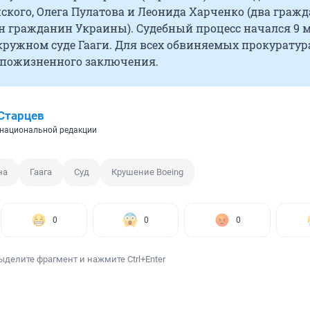
ского, Олега Пулатова и Леонида Харченко (два граж
н гражданин Украины). Судебный процесс начался 9 
окружном суде Гааги. Для всех обвиняемых прокуратур
 пожизненного заключения.
Старцев
национальной редакции
на
Гаага
Суд
Крушение Boeing
0
0
0
ыделите фрагмент и нажмите Ctrl+Enter