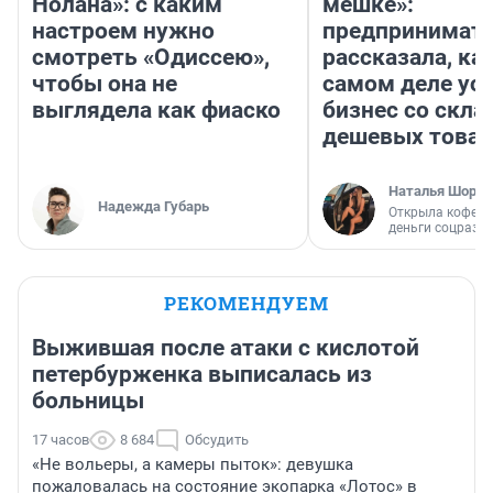
Нолана»: с каким
мешке»:
настроем нужно
предпринимат
смотреть «Одиссею»,
рассказала, как
чтобы она не
самом деле ус
выглядела как фиаско
бизнес со скл
дешевых това
Наталья Шорох
Надежда Губарь
Открыла кофейн
деньги соцразв
РЕКОМЕНДУЕМ
Выжившая после атаки с кислотой
петербурженка выписалась из
больницы
17 часов
8 684
Обсудить
«Не вольеры, а камеры пыток»: девушка
пожаловалась на состояние экопарка «Лотос» в