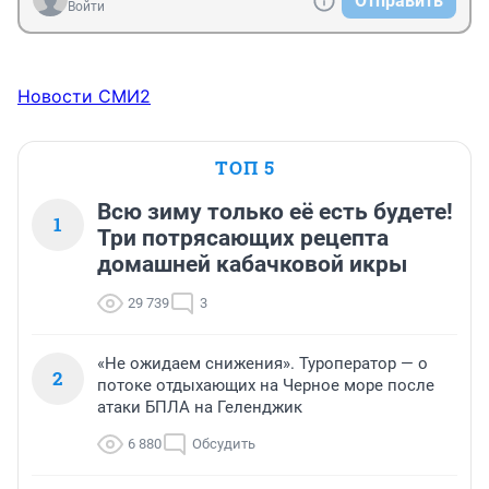
Отправить
Войти
Новости СМИ2
ТОП 5
Всю зиму только её есть будете!
1
Три потрясающих рецепта
домашней кабачковой икры
29 739
3
«Не ожидаем снижения». Туроператор — о
2
потоке отдыхающих на Черное море после
атаки БПЛА на Геленджик
6 880
Обсудить