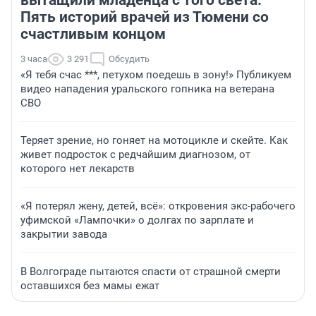
вытащили младенца с того света.
Пять историй врачей из Тюмени со
счастливым концом
3 часа
3 291
Обсудить
«Я тебя счас ***, петухом поедешь в зону!» Публикуем
видео нападения уральского гопника на ветерана
СВО
Теряет зрение, но гоняет на мотоцикле и скейте. Как
живет подросток с редчайшим диагнозом, от
которого нет лекарств
«Я потерял жену, детей, всё»: откровения экс-рабочего
уфимской «Лампочки» о долгах по зарплате и
закрытии завода
В Волгограде пытаются спасти от страшной смерти
оставшихся без мамы ежат