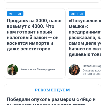
МНЕНИЕ
МНЕНИЕ
Продашь за 3000, налог
«Покупаешь ко
возьмут с 4000. Что
мешке»:
нам готовит новый
предпринимат
налоговый закон — он
рассказала, как
коснется импорта и
самом деле ус
даже репетиторов
бизнес со скл
дешевых това
Наталья Шорох
Анастасия Завгородняя
Открыла кофейн
деньги соцразв
РЕКОМЕНДУЕМ
Победили опухоль размером с яйцо и