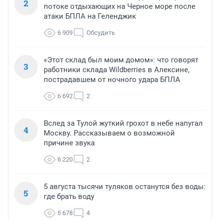
2
потоке отдыхающих на Черное море после
атаки БПЛА на Геленджик
6 909
Обсудить
«Этот склад был моим домом»: что говорят
3
работники склада Wildberries в Алексине,
пострадавшем от ночного удара БПЛА
6 692
2
Вслед за Тулой жуткий грохот в небе напугал
4
Москву. Рассказываем о возможной
причине звука
6 220
2
5 августа тысячи туляков останутся без воды:
5
где брать воду
5 678
4