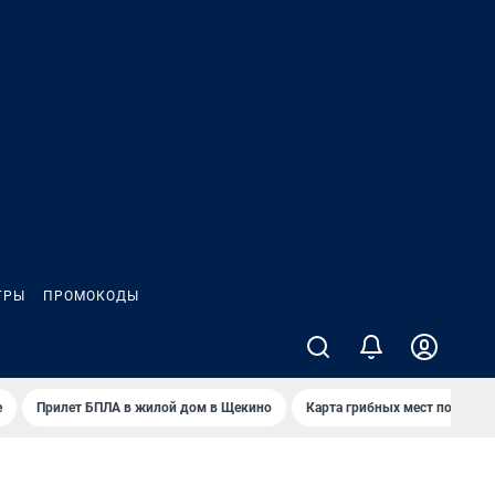
ГРЫ
ПРОМОКОДЫ
е
Прилет БПЛА в жилой дом в Щекино
Карта грибных мест под Туло