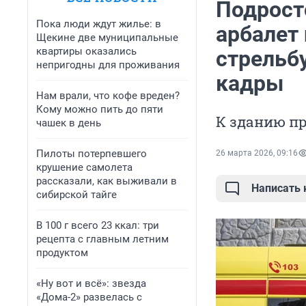
Подрост
Пока люди ждут жилье: в
арбалет 
Щекине две муниципальные
квартиры оказались
стрельбу
непригодны для проживания
кадры
Нам врали, что кофе вреден?
Кому можно пить до пяти
К зданию п
чашек в день
Пилоты потерпевшего
26 марта 2026, 09:16
крушение самолета
рассказали, как выживали в
Написать
сибирской тайге
В 100 г всего 23 ккал: три
рецепта с главным летним
продуктом
«Ну вот и всё»: звезда
«Дома-2» развелась с