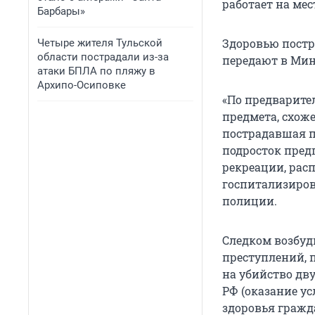
работает на мес
Барбары»
Здоровью постр
Четыре жителя Тульской
области пострадали из-за
передают в Мин
атаки БПЛА по пляжу в
Архипо-Осиповке
«По предварите
предмета, схоже
пострадавшая п
подросток пред
рекреации, рас
госпитализиров
полиции.
Следком возбуд
преступлений, пр
на убийство двух
РФ (оказание у
здоровья гражд