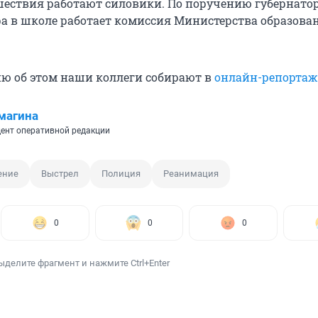
шествия работают силовики. По поручению губернато
ра в школе работает комиссия Министерства образова
ю об этом наши коллеги собирают в
онлайн-репортаж
магина
ент оперативной редакции
ение
Выстрел
Полиция
Реанимация
0
0
0
ыделите фрагмент и нажмите Ctrl+Enter