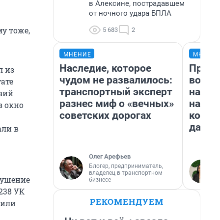
в Алексине, пострадавшем
от ночного удара БПЛА
у тоже,
5 683
2
МНЕНИЕ
МНЕНИ
Наследие, которое
Прода
л из
чудом не развалилось:
возьм
тате
транспортный эксперт
нам г
вий
разнес миф о «вечных»
налог
з окно
советских дорогах
косне
даже 
али в
Олег Арефьев
Блогер, предприниматель,
владелец в транспортном
окушение
бизнесе
 238 УК
РЕКОМЕНДУЕМ
 или