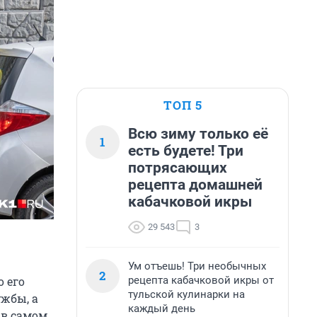
ТОП 5
Всю зиму только её
1
есть будете! Три
потрясающих
рецепта домашней
кабачковой икры
29 543
3
Ум отъешь! Три необычных
2
рецепта кабачковой икры от
 его
тульской кулинарки на
ужбы, а
каждый день
в самом