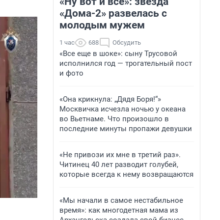
«Ну вот и всё»: звезда
«Дома-2» развелась с
молодым мужем
1 час
688
Обсудить
«Все еще в шоке»: сыну Трусовой
исполнился год — трогательный пост
и фото
«Она крикнула: „Дядя Боря!“»
Москвичка исчезла ночью у океана
во Вьетнаме. Что произошло в
последние минуты пропажи девушки
«Не привози их мне в третий раз».
Читинец 40 лет разводит голубей,
которые всегда к нему возвращаются
«Мы начали в самое нестабильное
время»: как многодетная мама из