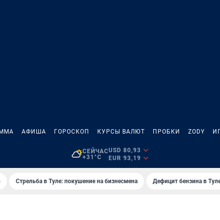
АММА
АФИША
ГОРОСКОП
КУРСЫ ВАЛЮТ
ПРОБКИ
ZODY
И
USD 80,93
СЕЙЧАС
+31°C
EUR 93,19
6
Стрельба в Туле: покушение на бизнесмена
Дефицит бензина в Тул