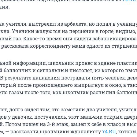
нии.
а учителя, выстрелил из арбалета, но попал в ученицу
кна. Ученики жалуются на першение в горле, видимо,
вый газ. Какое-то время они сидели забаррикадиров
— рассказала корреспонденту мама одного из старшекл
ьной информации, школьник пронес в здание пласти
ый баллончик и сигнальный пистолет, из которого выс
В результате нападения пострадали пять человек: дев
торый после произошедшего выпрыгнул в окно, а так
ило газом после того, как школьник распылил баллон
лет, долго сидел там, это заметили два учителя, учител
ов у девочек, постучались, этот мальчик открыл дверь
й. Потом пошел на
3-й этаж
, зашел к себе в класс и вы
те», — рассказали школьники журналисту
74.RU
, котор