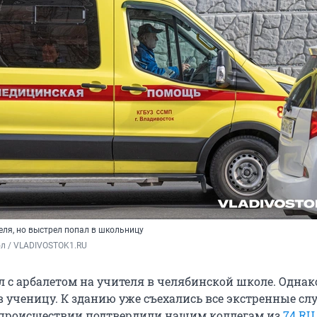
еля, но выстрел попал в школьницу
ол / VLADIVOSTOK1.RU
 с арбалетом на учителя в челябинской школе. Однако
в ученицу. К зданию уже съехались все экстренные сл
происшествии подтвердили нашим коллегам из
74.RU