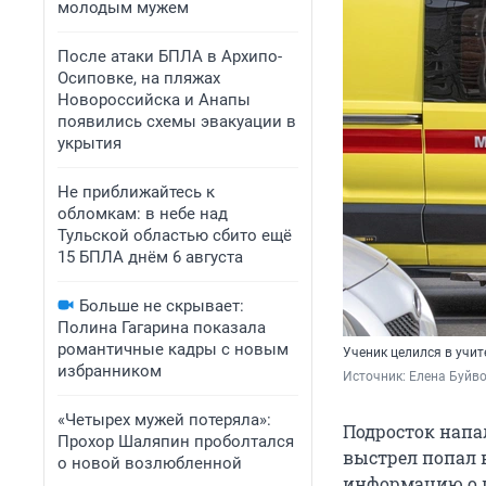
молодым мужем
После атаки БПЛА в Архипо-
Осиповке, на пляжах
Новороссийска и Анапы
появились схемы эвакуации в
укрытия
Не приближайтесь к
обломкам: в небе над
Тульской областью сбито ещё
15 БПЛА днём 6 августа
Больше не скрывает:
Полина Гагарина показала
романтичные кадры с новым
Ученик целился в учит
избранником
Источник: 
Елена Буйв
«Четырех мужей потеряла»:
Подросток напал
Прохор Шаляпин проболтался
выстрел попал 
о новой возлюбленной
информацию о 