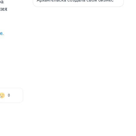
Архангельска создала свой бизнес
ра
ния
е
.
0