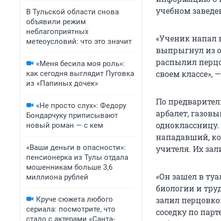
учебном заведе
В Тульской области снова
объявили режим
неблагоприятных
«Ученик напал н
метеоусловий: что это значит
выпрыгнул из о
распылил перцо
«Меня бесила моя роль»:
своем классе», 
как сегодня выглядит Пуговка
из «Папиных дочек»
По предварител
«Не просто слух»: Федору
арбалет, газов
Бондарчуку приписывают
одноклассницу. 
новый роман — с кем
нападавший, ко
«Ваши деньги в опасности»:
учителя. Их зал
пенсионерка из Тулы отдала
мошенникам больше 3,6
«Он зашел в туа
миллиона рублей
биологии и труд
Круче сюжета любого
залил перцовко
сериала: посмотрите, что
соседку по пар
стало с актерами «Санта-