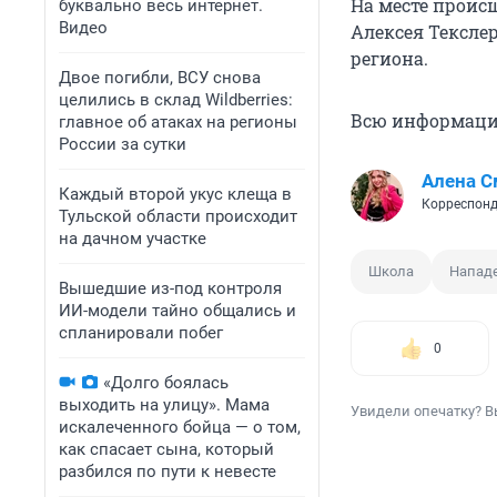
На месте проис
буквально весь интернет.
Видео
Алексея Тексле
региона.
Двое погибли, ВСУ снова
целились в склад Wildberries:
Всю информаци
главное об атаках на регионы
России за сутки
Алена С
Каждый второй укус клеща в
Корреспонд
Тульской области происходит
на дачном участке
Школа
Напад
Вышедшие из-под контроля
ИИ-модели тайно общались и
спланировали побег
0
«Долго боялась
выходить на улицу». Мама
Увидели опечатку? В
искалеченного бойца — о том,
как спасает сына, который
разбился по пути к невесте