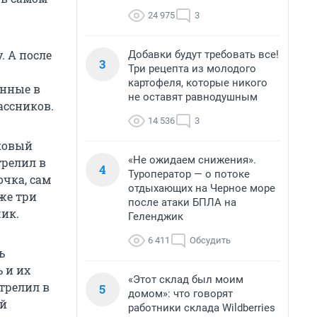
24 975
3
. А после
Добавки будут требовать все!
3
Три рецепта из молодого
картофеля, которые никого
анные в
не оставят равнодушным
ассников.
14 536
3
ковый
«Не ожидаем снижения».
трелил в
4
Туроператор — о потоке
очка, сам
отдыхающих на Черное море
же три
после атаки БПЛА на
чик.
Геленджик
6 411
Обсудить
ь
 и их
«Этот склад был моим
стрелил в
5
домом»: что говорят
ый
работники склада Wildberries