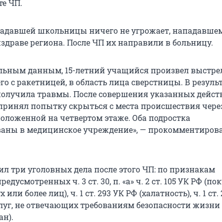
те ЧП.
адавшей школьницы ничего не угрожает, нападавшем
здраве региона. После ЧП их направили в больницу.
льным данным, 15-летний учащийся произвел выстре
го с ракетницей, в область лица сверстницы. В резуль
олучила травмы. После совершения указанных дейст
принял попытку скрыться с места происшествия чере
положенной на четвертом этаже. Оба подростка
аны в медицинское учреждение», — прокомментиров
ил три уголовных дела после этого ЧП: по признакам
едусмотренных ч. 3 ст. 30, п. «а» ч. 2 ст. 105 УК РФ (п
 или более лиц), ч. 1 ст. 293 УК РФ (халатность), ч. 1 ст.
слуг, не отвечающих требованиям безопасности жизни
ан).