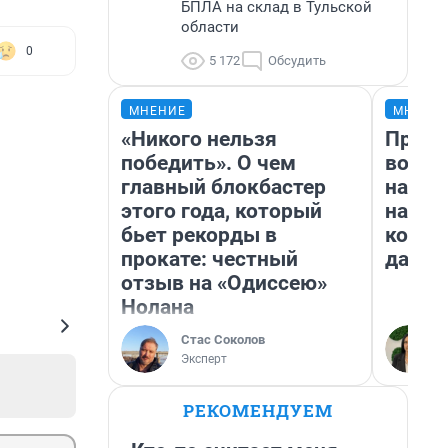
БПЛА на склад в Тульской
области
0
5 172
Обсудить
МНЕНИЕ
МНЕНИ
«Никого нельзя
Прода
победить». О чем
возьм
главный блокбастер
нам г
этого года, который
налог
бьет рекорды в
косне
прокате: честный
даже 
отзыв на «Одиссею»
Нолана
Стас Соколов
Эксперт
РЕКОМЕНДУЕМ