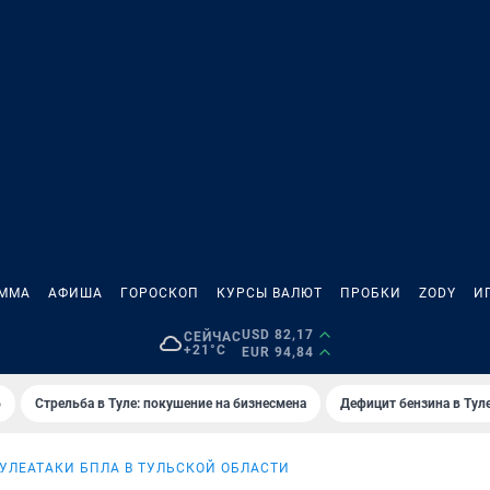
АММА
АФИША
ГОРОСКОП
КУРСЫ ВАЛЮТ
ПРОБКИ
ZODY
И
USD 82,17
СЕЙЧАС
+21°C
EUR 94,84
6
Стрельба в Туле: покушение на бизнесмена
Дефицит бензина в Тул
ТУЛЕ
АТАКИ БПЛА В ТУЛЬСКОЙ ОБЛАСТИ