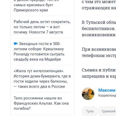
с чем это может
самых красивых бухт
отражающих нал
Приморского края
Рабочий день хотят сократить,
В Тульской обла
но только летом — и вот
беспилотников. 
почему. Новости 7 августа
возникновении 
Звездные гости в 500-
При возникнове
летнем соборе: Криштиану
Роналду готовится сыграть
телефонам экстре
свадьбу века на Мадейре
Съемка и публи
«Жила тут интеллигенция».
запрещена и ка
История дома-бумеранга, где в
гости ходили через балконы,
— таких всего два в России
Максим
Корреспонд
Тело россиянки нашли во
Французских Альпах. Как она
погибла?
Тула
Громкий 