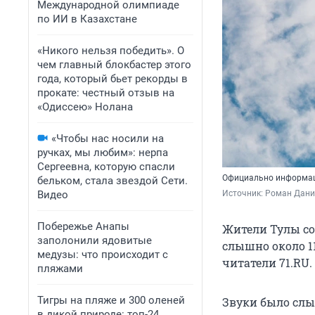
Международной олимпиаде
по ИИ в Казахстане
«Никого нельзя победить». О
чем главный блокбастер этого
года, который бьет рекорды в
прокате: честный отзыв на
«Одиссею» Нолана
«Чтобы нас носили на
ручках, мы любим»: нерпа
Сергеевна, которую спасли
Официально информаци
бельком, стала звездой Сети.
Видео
Источник: 
Роман Данил
Побережье Анапы
Жители Тулы со
заполонили ядовитые
слышно около 11
медузы: что происходит с
читатели 71.RU.
пляжами
Тигры на пляже и 300 оленей
Звуки было слы
в дикой природе: топ-24