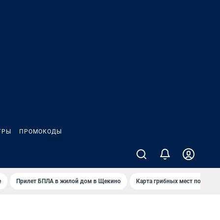
ГРЫ
ПРОМОКОДЫ
е
Прилет БПЛА в жилой дом в Щекино
Карта грибных мест под Туло