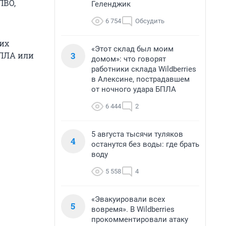
ПВО,
Геленджик
6 754
Обсудить
ких
«Этот склад был моим
3
БПЛА или
домом»: что говорят
работники склада Wildberries
в Алексине, пострадавшем
от ночного удара БПЛА
6 444
2
5 августа тысячи туляков
4
останутся без воды: где брать
воду
5 558
4
«Эвакуировали всех
5
вовремя». В Wildberries
прокомментировали атаку