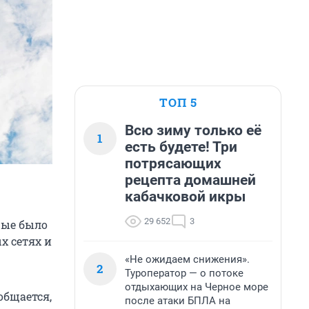
ТОП 5
Всю зиму только её
1
есть будете! Три
потрясающих
рецепта домашней
кабачковой икры
29 652
3
рые было
х сетях и
«Не ожидаем снижения».
2
Туроператор — о потоке
отдыхающих на Черное море
общается,
после атаки БПЛА на