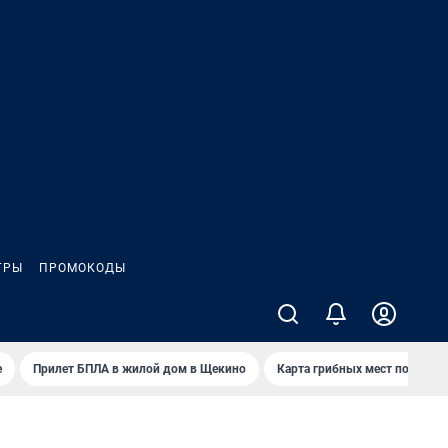
ГРЫ
ПРОМОКОДЫ
е
Прилет БПЛА в жилой дом в Щекино
Карта грибных мест под Туло