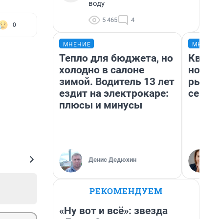
воду
5 465
4
0
МНЕНИЕ
МНЕНИ
Тепло для бюджета, но
Кварт
холодно в салоне
но де
зимой. Водитель 13 лет
рынок
ездит на электрокаре:
сейча
плюсы и минусы
Денис Дедюхин
РЕКОМЕНДУЕМ
«Ну вот и всё»: звезда