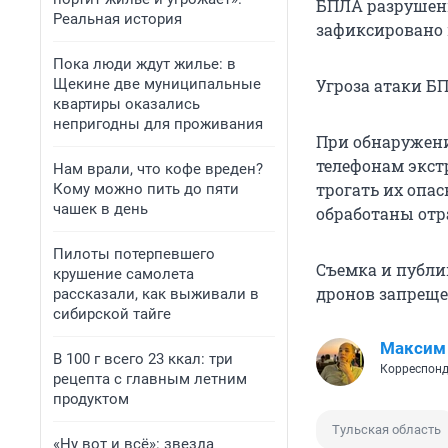
БПЛА разрушени
Реальная история
зафиксировано 
Пока люди ждут жилье: в
Щекине две муниципальные
Угроза атаки БП
квартиры оказались
непригодны для проживания
При обнаружени
телефонам экстр
Нам врали, что кофе вреден?
трогать их опа
Кому можно пить до пяти
чашек в день
обработаны от
Пилоты потерпевшего
Съемка и публи
крушение самолета
дронов запреще
рассказали, как выживали в
сибирской тайге
Максим
В 100 г всего 23 ккал: три
Корреспонд
рецепта с главным летним
продуктом
Тульская область
«Ну вот и всё»: звезда