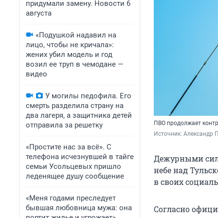
придумали замену. Новости 6
августа
«Подушкой надавил на
лицо, чтобы не кричала»:
жених убил модель и год
возил ее труп в чемодане —
видео
У могилы педофила. Его
смерть разделила страну на
два лагеря, а защитника детей
ПВО продолжает контр
отправила за решетку
Источник: 
Александр П
«Простите нас за всё». С
телефона исчезнувшей в тайге
Дежурными сила
семьи Усольцевых пришло
небе над Тульс
леденящее душу сообщение
в своих социаль
«Меня годами преследует
бывшая любовница мужа: она
Согласно офици
портит жилье и угрожает».