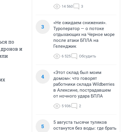
14 560
3
«Не ожидаем снижения».
3
Туроператор — о потоке
отдыхающих на Черное море
после атаки БПЛА на
ься по
Геленджик
 дронов и
 или
6 525
Обсудить
«Этот склад был моим
4
домом»: что говорят
их
работники склада Wildberries
в Алексине, пострадавшем
от ночного удара БПЛА
5 936
2
5 августа тысячи туляков
5
останутся без воды: где брать