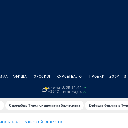
АММА
АФИША
ГОРОСКОП
КУРСЫ ВАЛЮТ
ПРОБКИ
ZODY
И
USD 81,41
СЕЙЧАС
+23°C
EUR 94,06
6
Стрельба в Туле: покушение на бизнесмена
Дефицит бензина в Тул
АКИ БПЛА В ТУЛЬСКОЙ ОБЛАСТИ