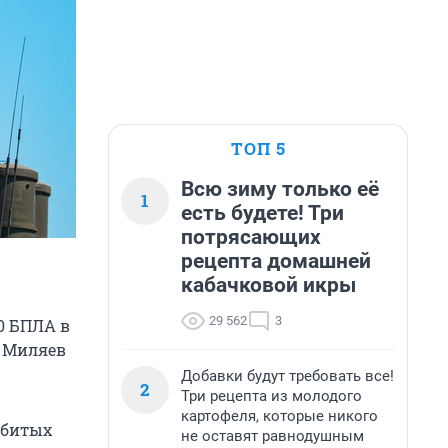
ТОП 5
Всю зиму только её
1
есть будете! Три
потрясающих
рецепта домашней
кабачковой икры
29 562
3
0 БПЛА в
й Миляев
Добавки будут требовать все!
2
Три рецепта из молодого
картофеля, которые никого
сбитых
не оставят равнодушным