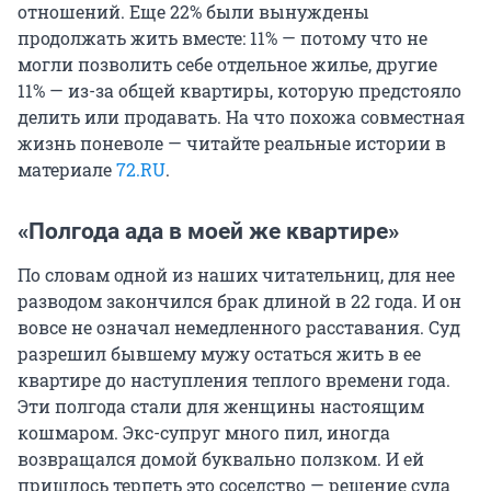
отношений. Еще 22% были вынуждены
продолжать жить вместе: 11% — потому что не
могли позволить себе отдельное жилье, другие
11% — из-за общей квартиры, которую предстояло
делить или продавать. На что похожа совместная
жизнь поневоле — читайте реальные истории в
материале
72.RU
.
«Полгода ада в моей же квартире»
По словам одной из наших читательниц, для нее
разводом закончился брак длиной в
22
года. И он
вовсе не означал немедленного расставания. Суд
разрешил бывшему мужу остаться жить в ее
квартире до наступления теплого времени года.
Эти полгода стали для женщины настоящим
кошмаром. Экс-супруг много пил, иногда
возвращался домой буквально ползком. И ей
пришлось терпеть это соседство — решение суда