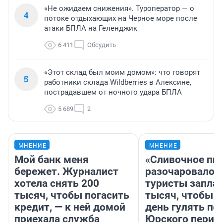
«Не ожидаем снижения». Туроператор — о
4
потоке отдыхающих на Черное море после
атаки БПЛА на Геленджик
6 411
Обсудить
«Этот склад был моим домом»: что говорят
5
работники склада Wildberries в Алексине,
пострадавшем от ночного удара БПЛА
5 689
2
МНЕНИЕ
МНЕНИЕ
Мой банк меня
«Сливочное пи
бережет. Журналист
разочаровало»
хотела снять 200
туристы запла
тысяч, чтобы погасить
тысяч, чтобы 
кредит, — к ней домой
день гулять по
приехала служба
Юрского перио