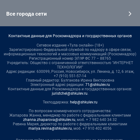
Все города сети
Контактные данные для Роскомнадзора и государственных органов
Сетевое издание «Тула онлайн» (18+)
Зарегистрировано Федеральной службой по надзору в сфере связи,
информационных технологий и массовых коммуникаций (Роскомнадзор)
Регистрационный номер ЭЛ № ФС 77 – 88765
Учредитель: Общество с ограниченной ответственностью "ИНТЕРНЕТ
ТЕХНОЛОГИИ"
Адрес редакции: 630099, Россия, Новосибирск, ул. Ленина, д. 12, 6 этаж,
+7 (910) 551-57-14
Главный редактор: Булгакова Ирина Викторовна
Электронный адрес редакции:
71@shkulev.ru
Контактные данные для Роскомнадзора и государственных органов:
juristchel@shkulev.ru
.
Техподдержка:
help@shkulev.ru
По вопросам коммерческого сотрудничества:
Жапарова Жанна, менеджер по работе с федеральными клиентами
zhanna.zhaparova@shkulev.ru
, моб. + 7 982 640 34 32
Ревина Мария, директор по работе с федеральными клиентами
mariya.revina@shkulev.ru
, моб. +7 910 402 4056