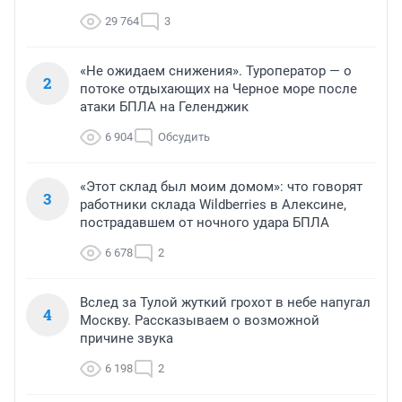
29 764
3
«Не ожидаем снижения». Туроператор — о
2
потоке отдыхающих на Черное море после
атаки БПЛА на Геленджик
6 904
Обсудить
«Этот склад был моим домом»: что говорят
3
работники склада Wildberries в Алексине,
пострадавшем от ночного удара БПЛА
6 678
2
Вслед за Тулой жуткий грохот в небе напугал
4
Москву. Рассказываем о возможной
причине звука
6 198
2