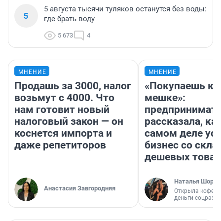
5 августа тысячи туляков останутся без воды:
5
где брать воду
5 673
4
МНЕНИЕ
МНЕНИЕ
Продашь за 3000, налог
«Покупаешь ко
возьмут с 4000. Что
мешке»:
нам готовит новый
предпринимат
налоговый закон — он
рассказала, как
коснется импорта и
самом деле ус
даже репетиторов
бизнес со скл
дешевых това
Наталья Шорох
Анастасия Завгородняя
Открыла кофейн
деньги соцразв