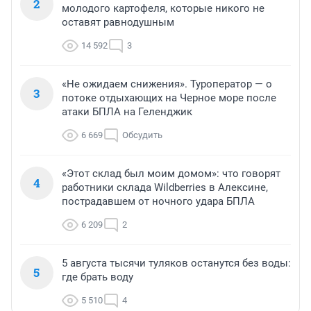
2
молодого картофеля, которые никого не
оставят равнодушным
14 592
3
«Не ожидаем снижения». Туроператор — о
3
потоке отдыхающих на Черное море после
атаки БПЛА на Геленджик
6 669
Обсудить
«Этот склад был моим домом»: что говорят
4
работники склада Wildberries в Алексине,
пострадавшем от ночного удара БПЛА
6 209
2
5 августа тысячи туляков останутся без воды:
5
где брать воду
5 510
4