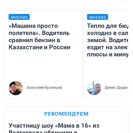
МНЕНИЕ
МНЕНИЕ
«Машина просто
Тепло для бюд
полетела». Водитель
холодно в сало
сравнил бензин в
зимой. Водител
Казахстане и России
ездит на элект
плюсы и мину
Анатолий Кузнецов
Денис Дедюхи
РЕКОМЕНДУЕМ
Участницу шоу «Мама в 16» из
Волгограда обвинили в