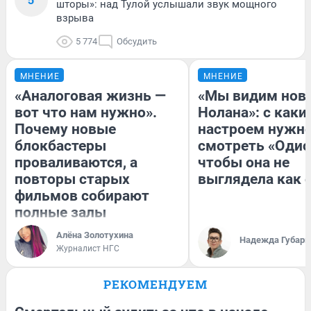
шторы»: над Тулой услышали звук мощного
взрыва
5 774
Обсудить
МНЕНИЕ
МНЕНИЕ
«Аналоговая жизнь —
«Мы видим нов
вот что нам нужно».
Нолана»: с каки
Почему новые
настроем нужн
блокбастеры
смотреть «Одис
проваливаются, а
чтобы она не
повторы старых
выглядела как 
фильмов собирают
полные залы
Алёна Золотухина
Надежда Губарь
Журналист НГС
РЕКОМЕНДУЕМ