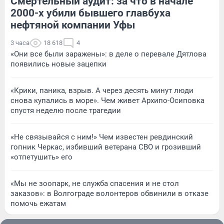
Смертельный аудит: за что в начале
2000-х убили бывшего главбуха
нефтяной компании Уфы
3 часа
18 618
4
«Они все были заражены»: в деле о перевале Дятлова
появились новые зацепки
«Крики, паника, взрыв. А через десять минут люди
снова купались в море». Чем живет Архипо-Осиповка
спустя неделю после трагедии
«Не связывайся с ним!» Чем известен ревдинский
гопник Черкас, избивший ветерана СВО и грозивший
«отпетушить» его
«Мы не зоопарк, не служба спасения и не стол
заказов»: в Волгограде волонтеров обвинили в отказе
помочь ежатам