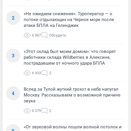
«Не ожидаем снижения». Туроператор — о
2
потоке отдыхающих на Черное море после
атаки БПЛА на Геленджик
6 987
Обсудить
«Этот склад был моим домом»: что говорят
3
работники склада Wildberries в Алексине,
пострадавшем от ночного удара БПЛА
6 933
2
Вслед за Тулой жуткий грохот в небе напугал
4
Москву. Рассказываем о возможной причине
звука
6 379
2
«От звуковой волны пошли волной потолок и
5