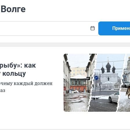
 Волге
Примен
рыбу»: как
 кольцу
почему каждый должен
раз