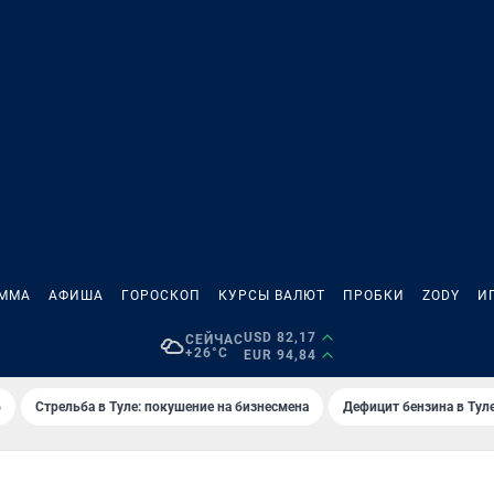
АММА
АФИША
ГОРОСКОП
КУРСЫ ВАЛЮТ
ПРОБКИ
ZODY
И
USD 82,17
СЕЙЧАС
+26°C
EUR 94,84
6
Стрельба в Туле: покушение на бизнесмена
Дефицит бензина в Тул