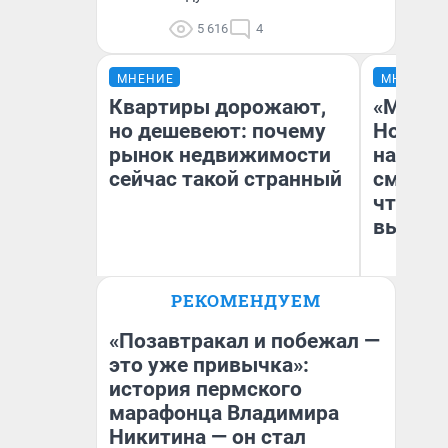
5 616
4
МНЕНИЕ
МНЕНИЕ
Квартиры дорожают,
«Мы ви
но дешевеют: почему
Нолана
рынок недвижимости
настро
сейчас такой странный
смотре
чтобы 
выгляд
РЕКОМЕНДУЕМ
Екатерина Торопова
На
директор агентства
недвижимости
«Позавтракал и побежал —
это уже привычка»:
история пермского
марафонца Владимира
Никитина — он стал