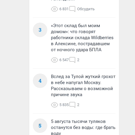
6 831
Обсудить
«Этот склад был моим
3
домом»: что говорят
работники склада Wildberries
в Алексине, пострадавшем
от ночного удара БПЛА
6 547
2
Вслед за Тулой жуткий грохот
4
в небе напугал Москву.
Рассказываем о возможной
причине звука
5 835
2
5 августа тысячи туляков
5
останутся без воды: где брать
воду