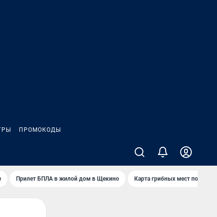
ГРЫ
ПРОМОКОДЫ
е
Прилет БПЛА в жилой дом в Щекино
Карта грибных мест под Туло