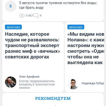
5 августа тысячи туляков останутся без воды:
5
где брать воду
5 467
4
МНЕНИЕ
МНЕНИЕ
Наследие, которое
«Мы видим нов
чудом не развалилось:
Нолана»: с каки
транспортный эксперт
настроем нужн
разнес миф о «вечных»
смотреть «Одис
советских дорогах
чтобы она не
выглядела как 
Олег Арефьев
Блогер, предприниматель,
Надежда Губарь
владелец в транспортном
бизнесе
РЕКОМЕНДУЕМ