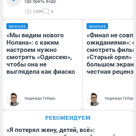
где брать воду
5 659
4
МНЕНИЕ
МНЕНИЕ
«Мы видим нового
«Финал не совпа
Нолана»: с каким
ожиданиями»: с
настроем нужно
смотреть филь
смотреть «Одиссею»,
«Старый орел» 
чтобы она не
большом экран
выглядела как фиаско
честная реценз
Надежда Губарь
Надежда Губарь
РЕКОМЕНДУЕМ
«Я потерял жену, детей, всё»: