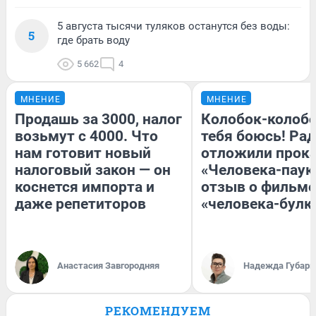
5 августа тысячи туляков останутся без воды:
5
где брать воду
5 662
4
МНЕНИЕ
МНЕНИЕ
Продашь за 3000, налог
Колобок-колобо
возьмут с 4000. Что
тебя боюсь! Рад
нам готовит новый
отложили прок
налоговый закон — он
«Человека-паук
коснется импорта и
отзыв о фильме
даже репетиторов
«человека-булк
Анастасия Завгородняя
Надежда Губарь
РЕКОМЕНДУЕМ