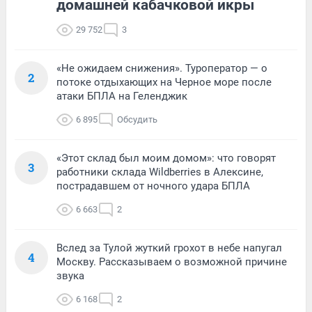
домашней кабачковой икры
29 752
3
«Не ожидаем снижения». Туроператор — о
2
потоке отдыхающих на Черное море после
атаки БПЛА на Геленджик
6 895
Обсудить
«Этот склад был моим домом»: что говорят
3
работники склада Wildberries в Алексине,
пострадавшем от ночного удара БПЛА
6 663
2
Вслед за Тулой жуткий грохот в небе напугал
4
Москву. Рассказываем о возможной причине
звука
6 168
2