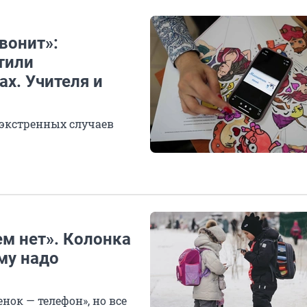
вонит»:
тили
х. Учителя и
 экстренных случаев
ем нет». Колонка
му надо
ок — телефон», но все