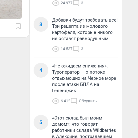
24 977
3
Добавки будут требовать все!
3
Три рецепта из молодого
картофеля, которые никого
не оставят равнодушным
14 537
3
«Не ожидаем снижения».
4
Туроператор — о потоке
отдыхающих на Черное море
после атаки БПЛА на
Геленджик
6 412
Обсудить
«Этот склад был моим
5
домом»: что говорят
работники склада Wildberries
в Алексине, пострадавшем