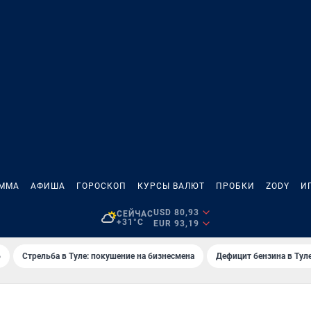
АММА
АФИША
ГОРОСКОП
КУРСЫ ВАЛЮТ
ПРОБКИ
ZODY
И
USD 80,93
СЕЙЧАС
+31°C
EUR 93,19
6
Стрельба в Туле: покушение на бизнесмена
Дефицит бензина в Тул