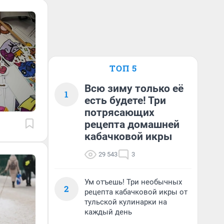
ТОП 5
Всю зиму только её
1
есть будете! Три
потрясающих
рецепта домашней
кабачковой икры
29 543
3
Ум отъешь! Три необычных
2
рецепта кабачковой икры от
тульской кулинарки на
каждый день