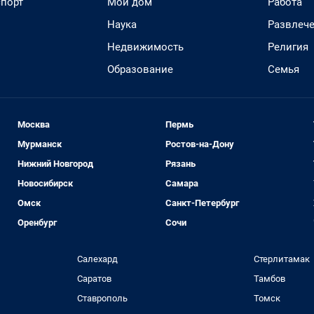
спорт
Мой дом
Работа
Наука
Развлеч
Недвижимость
Религия
Образование
Семья
Москва
Пермь
Мурманск
Ростов-на-Дону
Нижний Новгород
Рязань
Новосибирск
Самара
Омск
Санкт-Петербург
Оренбург
Сочи
Салехард
Стерлитамак
Саратов
Тамбов
Ставрополь
Томск