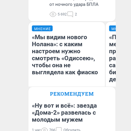
от ночного удара БПЛА
5 692
2
МНЕНИЕ
МНЕНИЕ
«Мы видим нового
«Покуп
Нолана»: с каким
мешке»
настроем нужно
предпр
смотреть «Одиссею»,
рассказ
чтобы она не
самом 
выглядела как фиаско
бизнес
дешевы
РЕКОМЕНДУЕМ
На
Надежда Губарь
От
де
«Ну вот и всё»: звезда
«Дома-2» развелась с
молодым мужем
1 час
766
Обсудить