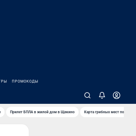
ГРЫ
ПРОМОКОДЫ
е
Прилет БПЛА в жилой дом в Щекино
Карта грибных мест под Туло