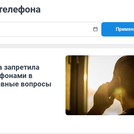
 телефона
Примен
а запретила
ефонами в
лавные вопросы