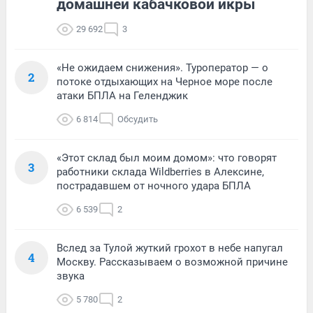
домашней кабачковой икры
29 692
3
«Не ожидаем снижения». Туроператор — о
2
потоке отдыхающих на Черное море после
атаки БПЛА на Геленджик
6 814
Обсудить
«Этот склад был моим домом»: что говорят
3
работники склада Wildberries в Алексине,
пострадавшем от ночного удара БПЛА
6 539
2
Вслед за Тулой жуткий грохот в небе напугал
4
Москву. Рассказываем о возможной причине
звука
5 780
2