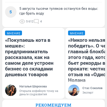
5 августа тысячи туляков останутся без воды:
5
где брать воду
5 612
4
МНЕНИЕ
МНЕНИЕ
«Покупаешь кота в
«Никого нельзя
мешке»:
победить». О ч
предприниматель
главный блокба
рассказала, как на
этого года, кот
самом деле устроен
бьет рекорды в
бизнес со складами
прокате: честн
дешевых товаров
отзыв на «Одис
Нолана
Наталья Шорохова
Стас Соколов
Открыла кофейную точку на
Эксперт
деньги соцразвития
РЕКОМЕНДУЕМ