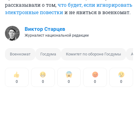
рассказывали о том,
что будет, если игнорировать
электронные повестки
и не явиться в военкомат.
Виктор Старцев
Журналист национальной редакции
Военкомат
Госдума
Комитет по обороне Госдумы
Анд
0
0
0
0
0