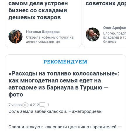
самом деле устроен
советских доро
бизнес со складами
дешевых товаров
Олег Арефьев
Наталья Шорохова
Блогер, предпри
Открыла кофейную точку на
владелец в тра
деньги соцразвития
бизнесе
РЕКОМЕНДУЕМ
«Расходы на топливо колоссальные»:
как многодетная семья едет на
автодоме из Барнаула в Турцию —
фото
7 часов
4 212
1
Соль земли забайкальской. Нижегородцевы
Слизни атакуют: как спасти цветник от вредителей —