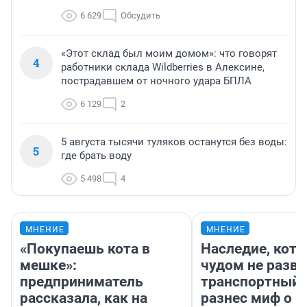
6 629
Обсудить
«Этот склад был моим домом»: что говорят
4
работники склада Wildberries в Алексине,
пострадавшем от ночного удара БПЛА
6 129
2
5 августа тысячи туляков останутся без воды:
5
где брать воду
5 498
4
МНЕНИЕ
МНЕНИЕ
«Покупаешь кота в
Наследие, кото
мешке»:
чудом не разва
предприниматель
транспортный 
рассказала, как на
разнес миф о 