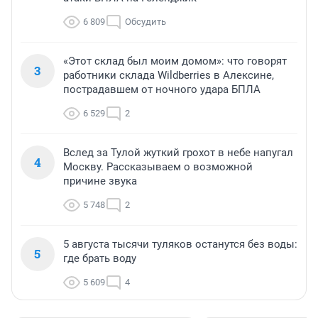
6 809
Обсудить
«Этот склад был моим домом»: что говорят
3
работники склада Wildberries в Алексине,
пострадавшем от ночного удара БПЛА
6 529
2
Вслед за Тулой жуткий грохот в небе напугал
4
Москву. Рассказываем о возможной
причине звука
5 748
2
5 августа тысячи туляков останутся без воды:
5
где брать воду
5 609
4