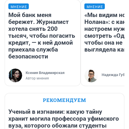
МНЕНИЕ
МНЕНИЕ
Мой банк меня
«Мы видим нов
бережет. Журналист
Нолана»: с как
хотела снять 200
настроем нужн
тысяч, чтобы погасить
смотреть «Оди
кредит, — к ней домой
чтобы она не
приехала служба
выглядела как
безопасности
Ксения Владимирская
Надежда Губар
Автор мнения
РЕКОМЕНДУЕМ
Ученый в изгнании: какую тайну
хранит могила профессора уфимского
вуза, которого обожали студенты