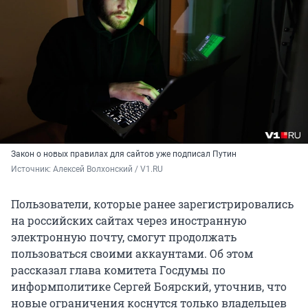
Закон о новых правилах для сайтов уже подписал Путин
Источник: 
Алексей Волхонский / V1.RU
Пользователи, которые ранее зарегистрировались
на российских сайтах через иностранную
электронную почту, смогут продолжать
пользоваться своими аккаунтами. Об этом
рассказал глава комитета Госдумы по
информполитике Сергей Боярский, уточнив, что
новые ограничения коснутся только владельцев