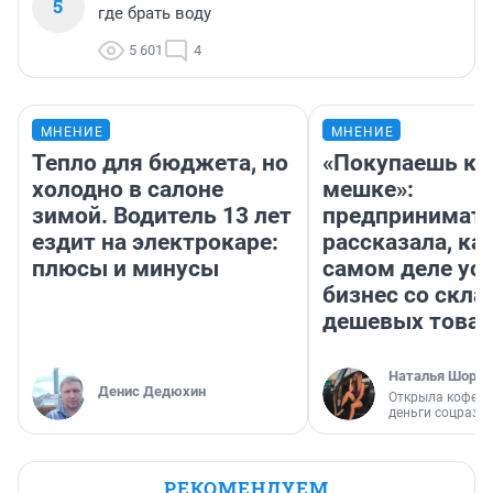
5
где брать воду
5 601
4
МНЕНИЕ
МНЕНИЕ
Тепло для бюджета, но
«Покупаешь ко
холодно в салоне
мешке»:
зимой. Водитель 13 лет
предпринимат
ездит на электрокаре:
рассказала, как
плюсы и минусы
самом деле ус
бизнес со скл
дешевых това
Наталья Шорох
Денис Дедюхин
Открыла кофейн
деньги соцразв
РЕКОМЕНДУЕМ