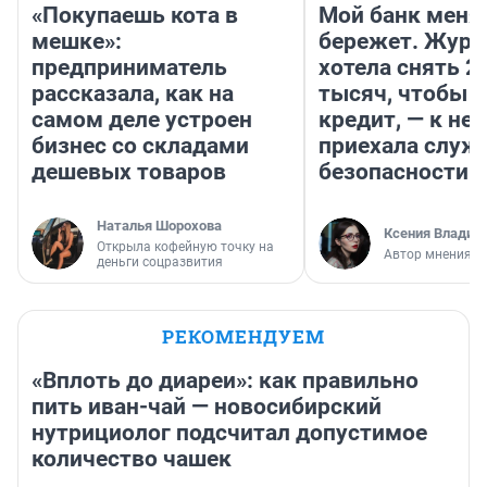
«Покупаешь кота в
Мой банк меня
мешке»:
бережет. Журн
предприниматель
хотела снять 2
рассказала, как на
тысяч, чтобы п
самом деле устроен
кредит, — к не
бизнес со складами
приехала служ
дешевых товаров
безопасности
Наталья Шорохова
Ксения Владим
Открыла кофейную точку на
Автор мнения
деньги соцразвития
РЕКОМЕНДУЕМ
«Вплоть до диареи»: как правильно
пить иван-чай — новосибирский
нутрициолог подсчитал допустимое
количество чашек