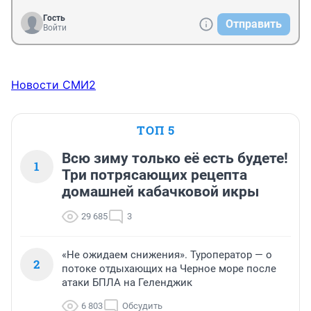
Гость
Отправить
Войти
Новости СМИ2
ТОП 5
Всю зиму только её есть будете!
1
Три потрясающих рецепта
домашней кабачковой икры
29 685
3
«Не ожидаем снижения». Туроператор — о
2
потоке отдыхающих на Черное море после
атаки БПЛА на Геленджик
6 803
Обсудить