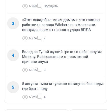
6 950
Обсудить
«Этот склад был моим домом»: что говорят
3
работники склада Wildberries в Алексине,
пострадавшем от ночного удара БПЛА
6 774
2
Вслед за Тулой жуткий грохот в небе напугал
4
Москву. Рассказываем о возможной
причине звука
6 315
2
5 августа тысячи туляков останутся без воды:
5
где брать воду
5 723
4