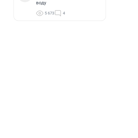
воду
5 673
4