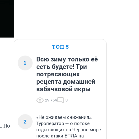
ТОП 5
Всю зиму только её
1
есть будете! Три
потрясающих
рецепта домашней
кабачковой икры
29 764
3
«Не ожидаем снижения».
2
Туроператор — о потоке
 Но 
отдыхающих на Черное море
после атаки БПЛА на