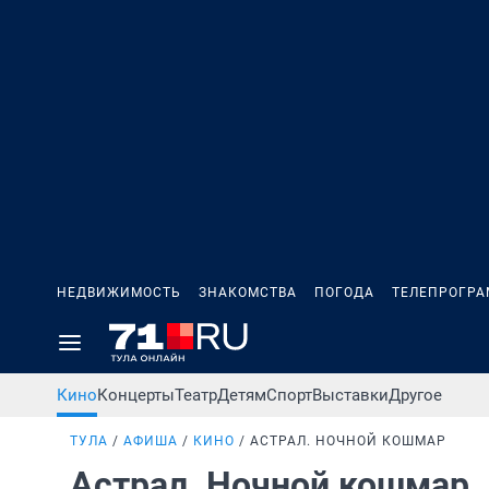
НЕДВИЖИМОСТЬ
ЗНАКОМСТВА
ПОГОДА
ТЕЛЕПРОГР
Кино
Концерты
Театр
Детям
Спорт
Выставки
Другое
ТУЛА
АФИША
КИНО
АСТРАЛ. НОЧНОЙ КОШМАР
Астрал. Ночной кошмар