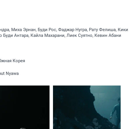
дра, Миха Эрнан, Буди Рос, Фаджар Нугра, Рату Фелиша, Кики
о Буди Антара, Кайла Махарани, Лиек Суятно, Кевин Абани
Южная Корея
but Nyawa