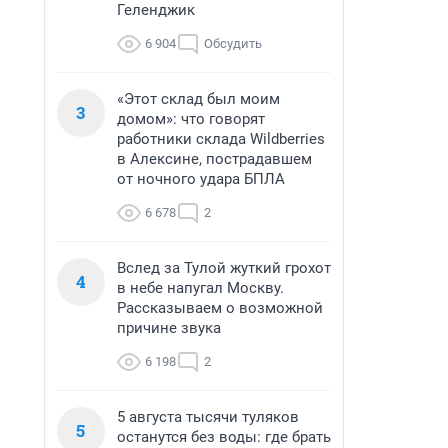
Геленджик
6 904
Обсудить
«Этот склад был моим
3
домом»: что говорят
работники склада Wildberries
в Алексине, пострадавшем
от ночного удара БПЛА
6 678
2
Вслед за Тулой жуткий грохот
4
в небе напугал Москву.
Рассказываем о возможной
причине звука
6 198
2
5 августа тысячи туляков
5
останутся без воды: где брать