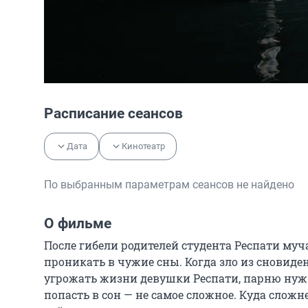
Расписание сеансов
Дата
Кинотеатр
По выбранным параметрам сеансов не найдено
О фильме
После гибели родителей студента Респати муч
проникать в чужие сны. Когда зло из сновиде
угрожать жизни девушки Респати, парню нужно 
попасть в сон — не самое сложное. Куда сложне