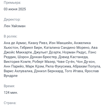
Премьера:
03 июня 2025
Директор:
Лен Уайзман
В ролях:
Ана де Армас, Киану Ривз, Иэн Макшейн, Анжелика
Хьюстон, Гэбриел Бирн, Каталина Сандино Морено, Ава
Джойс Маккарти, Джульет Доэрти, Норман Ридус, Лэнс
Реддик, Шэрон Дункан-Брюстер, Дэвид Кастанеда,
Виктория Комте, Роберт Мазер, Чхве Су-ён, Чон Ду-хон,
Анн Парийо, Марк Крэм, Рила Фукусима, Абрахам Попула,
Варис Ахлувалиа, Дэниэл Бернхард, Того Игава, Ярослав
Вундрле
Время:
124 мин.
Страна: