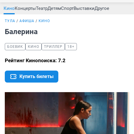
Кино
Концерты
Театр
Детям
Спорт
Выставки
Другое
ТУЛА
АФИША
КИНО
Балерина
БОЕВИК
КИНО
ТРИЛЛЕР
18+
Рейтинг Кинопоиска: 7.2
Купить билеты